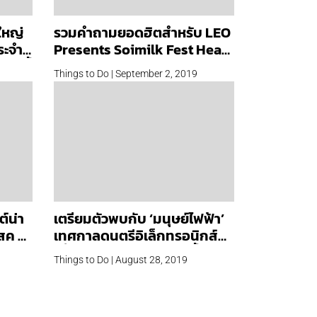
ใหญ่
รวมคำถามยอดฮิตสำหรับ LEO
ระจำปี
Presents Soimilk Fest Head
.ค.นี้
To Toe x BEC-Tero Music
Things to Do | September 2, 2019
์น่า
เตรียมตัวพบกับ ‘มนุษย์ไฟฟ้า’
 สค –
เทศกาลดนตรีอิเล็กทรอนิกส์
เพื่อมวลมนุษยชาติ ต.ค.นี้
Things to Do | August 28, 2019