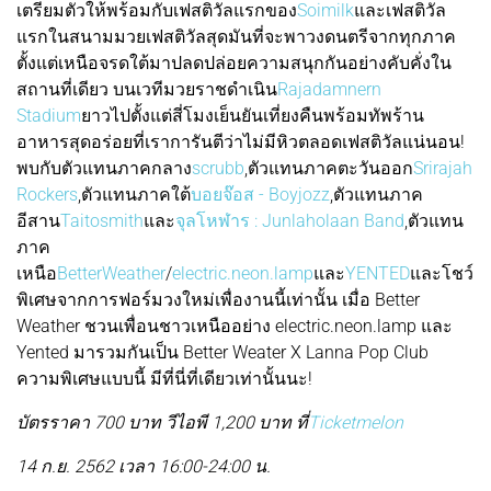
เตรียมตัวให้พร้อมกับเฟสติวัลแรกของ
Soimilk
และเฟสติวัล
แรกในสนามมวยเฟสติวัลสุดมันที่จะพาวงดนตรีจากทุกภาค
ตั้งแต่เหนือจรดใต้มาปลดปล่อยความสนุกกันอย่างคับคั่งใน
สถานที่เดียว บนเวทีมวยราชดำเนิน
Rajadamnern
Stadium
ยาวไปตั้งแต่สี่โมงเย็นยันเที่ยงคืนพร้อมทัพร้าน
อาหารสุดอร่อยที่เราการันตีว่าไม่มีหิวตลอดเฟสติวัลแน่นอน!
พบกับตัวแทนภาคกลาง
scrubb
,ตัวแทนภาคตะวันออก
Srirajah
Rockers
,ตัวแทนภาคใต้
บอยจ๊อส - Boyjozz
,ตัวแทนภาค
อีสาน
Taitosmith
และ
จุลโหฬาร : Junlaholaan Band
,ตัวแทน
ภาค
เหนือ
BetterWeather
/
electric.neon.lamp
และ
YENTED
และโชว์
พิเศษจากการฟอร์มวงใหม่เพื่องานนี้เท่านั้น เมื่อ Better
Weather ชวนเพื่อนชาวเหนืออย่าง electric.neon.lamp และ
Yented มารวมกันเป็น Better Weater X Lanna Pop Club
ความพิเศษแบบนี้ มีที่นี่ที่เดียวเท่านั้นนะ!
บัตรราคา 700 บาท วีไอพี 1,200 บาท ที่
Ticketmelon
14 ก.ย. 2562 เวลา 16:00-24:00 น.