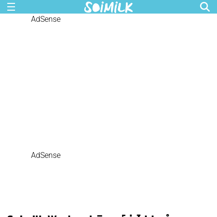
AdSense
AdSense