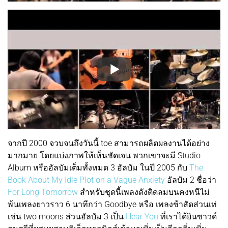
จากปี 2000 จวบจนถึงวันนี้ toe สามารถผลิตผลงานได้อย่าง
มากมาย โดยแบ่งภาพให้เห็นชัดเจน พวกเขาจะมี Studio
Album หรืออัลบัมเต็มทั้งหมด 3 อัลบัม ในปี 2005 กับ
The
Book About My Idle Plot on a Vague Anxiety
อัลบัม 2 ชื่อว่า
For Long Tomorrow
สำหรับชุดนี้เพลงดังติดลมบนคงหนีไม่
พ้นเพลงยาวราว 6 นาทีกว่า Goodbye หรือ เพลงช้าสัดส่วนเท่
เช่น two moons ส่วนอัลบัม 3 เป็น
Hear You
ที่เราได้ยินซาวด์