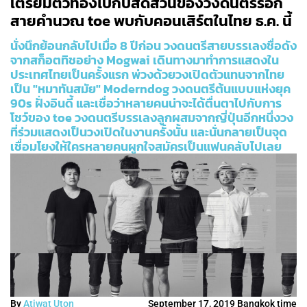
เตรียมตัวท่องไปกับสัดส่วนของวงดนตรีร็อก
สายคำนวณ toe พบกับคอนเสิร์ตในไทย ธ.ค. นี้
นั่งนึกย้อนกลับไปเมื่อ 8 ปีก่อน วงดนตรีสายบรรเลงชื่อดัง
จากสก็อตทิชอย่าง Mogwai เดินทางมาทำการแสดงใน
ประเทศไทยเป็นครั้งแรก พ่วงด้วยวงเปิดตัวแทนจากไทย
เป็น "หมาทันสมัย" Moderndog วงดนตรีต้นแบบแห่งยุค
90s ฝั่งอินดี้ และเชื่อว่าหลายคนน่าจะได้ตื่นตาไปกับการ
โชว์ของ toe วงดนตรีบรรเลงลูกผสมจากญี่ปุ่นอีกหนึ่งวง
ที่ร่วมแสดงเป็นวงเปิดในงานครั้งนั้น และนั่นกลายเป็นจุด
เชื่อมโยงให้ใครหลายคนผูกใจสมัครเป็นแฟนคลับไปเลย
By
Atiwat Uton
September 17, 2019 Bangkok time