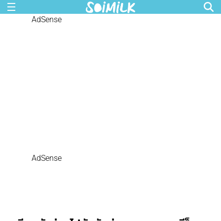
AdSense
AdSense