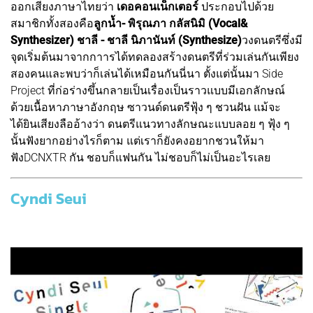
ออกเสียงภาษาไทยว่า
เดอคอนเน็กเตอร์
ประกอบไปด้วย
สมาชิกทั้งสองคือ
ลูกน้ำ- พิรุณภา กลัสนิมิ (Vocal&
Synthesizer) ชาลี - ชาลี นิภานันท์ (Synthesize)
วงดนตรีซึ่งมี
จุดเริ่มต้นมาจากกาารได้ทดลองสร้างดนตรีที่ร่วมเล่นกันเพียง
สองคนและพบว่าก็เล่นได้เหมือนกันนี่นา ตั้งแต่นั้นมา Side
Project ที่ก่อร่างขึ้นกลายเป็นเรื่องเป็นราวแบบมีเอกลักษณ์
ด้วยเนื้อหาภาษาอังกฤษ ซาวนด์ดนตรีฟุ้ง ๆ ชวนฝัน แม้จะ
ได้ยินเสียงลืออ้างว่า ดนตรีแนวทางลักษณะแบบลอย ๆ ฟุ้ง ๆ
นั้นฟังยากอย่างไรก็ตาม แต่เราก็ยังคงอยากชวนให้มา
ฟังDCNXTR กัน ชอบก็แฟนกัน ไม่ชอบก็ไม่เป็นอะไรเลย
Cyndi Seui