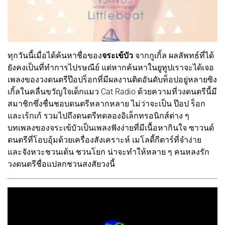
ทุกวันนี้เมื่อได้ค้นหาชื่อของ
จระเข้บัว
จากกูเกิ้ล ผลลัพทธ์ที่ได้
ยังคงเป็นที่ทำการไปรษณีย์ แต่หากค้นหาในยูทูปเราจะได้เจอ
เพลงของวงดนตรีป๊อปร็อกที่มีผลงานติดอันดับท็อปอยู่หลายซิง
เกิ้ลในคลื่นขวัญใจเด็กแมว Cat Radio ด้วยความที่วงดนตรีนี้มี
สมาชิกซึ่งชื่นชอบดนตรีหลากหลาย ไม่ว่าจะเป็น ป๊อป ร็อก
และเร้กเก้ รวมไปถึงดนตรีทดลองอิเล็กทรอนิกส์ต่าง ๆ
บทเพลงของจระเข้บัวเป็นเพลงฟังง่ายที่มีเนื้อหากินใจ ซาวนด์
ดนตรีที่โอบอุ้มด้วยเครื่องสังเคราะห์ เมโลดี้กีตาร์ที่จำง่าย
และจังหวะชวนเต้น ชวนโยก น่าจะทำให้หลาย ๆ คนหลงรัก
วงดนตรีชื่อแปลกชวนสงสัยวงนี้