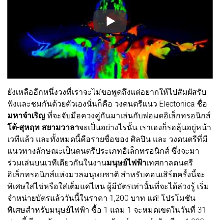
ยังเหลืออีกหนึ่งวงที่เราจะไม่ขอพูดถึงแต่อยากให้ไปสัมผัสรับ
ฟังและชมกันด้วยตัวเองนั่นก็คือ วงดนตรีแนว Electonica ชื่อ
มหาจำเริญ
ที่จะจับมือควงคู่กันมาเล่นกับพ่อมดอิเล็กทรอนิกส์
โต้-สุหฤท สยามวาลา
จะเป็นอย่างไรนั้น เราเองก็รอลุ้นอยู่หน้า
เวทีแล้ว และทั้งหมดนี้คือรายชื่อของ ศิลปิน และ วงดนตรีที่มี
แนวทางลักษณะเป็นดนตรีประเภทอิเล็กทรอนิกส์ ซึ่งจะมา
ร่วมเล่นบนเวทีเดียวกันในงาน
มนุษย์ไฟฟ้า
เทศกาลดนตรี
อิเล็กทรอนิกส์แห่งมวลมนุษยชาติ สำหรับคอนเสิร์ตครั้งนี้จะ
พิเศษใส่ไข่หรือใส่เต็มแค่ไหน ผู้มีบัตรเท่านั้นที่จะได้ล่วงรู้ เริ่ม
จำหน่ายบัตรแล้ววันนี้ในราคา 1,200 บาท แต่! โปรโมชัน
พิเศษสำหรับมนุษย์ไฟฟ้า ซื้อ 1 แถม 1 จะหมดเขตในวันที่ 31