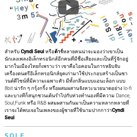
สำหรับ
Cyndi Seui
หรือ
ต้าร์
หลายคนน่าจะมองว่าเขาเป็น
นักเลงเพลงอิเล็กทรอนิกส์อีกคนที่มีชื่อเสียงและเป็นที่รู้จักอยู่
มากในเมืองไทยก็เพราะว่า เขาคือไอคอนในการหยิบจับ
เครื่องดนตรีอิเล็กทรอนิกส์ยุคเก่ามาใช้ประกอบสร้างเป็นซา
วนด์ดีไซน์ที่มีความเฉพาะตัว มีทั้งกลิ่นแบบแอนะล็อก แบบ
8bit น่ารัก ๆ กรุ้งกริ้ง หรือผสมผสานจังหวะนวยนาดอย่าง lo-fi
และบางทีก็สนุกชวนเต้นรำไปกับท่วงทำนองที่มีความ Dance,
Soul,Funk หรือ R&B ผสมผสานกันมาเป็นความหลากหลายที่
เราจะได้พบเจอในเพลงของผู้ชายที่ใช้นามปากกาว่า
Cyndi
Seui
S.O.L.E.