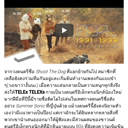
จากวงดนตรีชื่อ
Shoot The Dog
ที่แยกย้ายกันไป สมาชิกที่
เหลือยังคงร่วมทีมกันอยู่และเริ่มต้นทำงานเพลงกันแบบขำ
ๆ(วงเขาว่างั้นนะ) เมื่อความเล่นกลายเป็นความสนุกทุกสิ่งจึง
ส่งให้
TELEx TELEXs
กายเป็นวงดนตรีอิเล็กทรอนิกส์น้องใหม่
มากฝีมือที่ปีนี้มีรายชื่อติดโผไปเล่นในเทศกาลดนตรีชื่อดัง
อย่าง
Summer Sonic
ที่ญี่ปุ่นด้วย แม้วงดนตรีนี้ยังคงนิยามตัว
เองว่ามีแนวทางเป็นป๊อป แต่เรามักจะได้ยินหลากหลายสิ่งที่
พวกเขานำเสนอออกมาให้ผู้ฟังและมีส่วนผสมของซาวนด์
ดนตรีอิเล็กทรอนิกส์ที่มีกลิ่นอายแบบ 80s ที่ยังคงความเข้มข้น