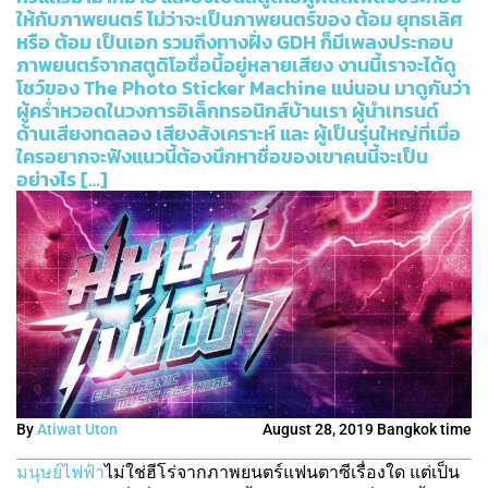
ให้กับภาพยนตร์ ไม่ว่าจะเป็นภาพยนตร์ของ ต้อม ยุทธเลิศ
หรือ ต้อม เป็นเอก รวมถึงทางฝั่ง GDH ก็มีเพลงประกอบ
ภาพยนตร์จากสตูดิโอชื่อนี้อยู่หลายเสียง งานนี้เราจะได้ดู
โชว์ของ The Photo Sticker Machine แน่นอน มาดูกันว่า
ผู้คร่ำหวอดในวงการอิเล็กทรอนิกส์บ้านเรา ผู้นำเทรนด์
ด้านเสียงทดลอง เสียงสังเคราะห์ และ ผู้เป็นรุ่นใหญ่ที่เมื่อ
ใครอยากจะฟังแนวนี้ต้องนึกหาชื่อของเขาคนนี้จะเป็น
อย่างไร […]
By
Atiwat Uton
August 28, 2019 Bangkok time
มนุษย์ไฟฟ้า
ไม่ใช่ฮีโร่จากภาพยนตร์แฟนตาซีเรื่องใด แต่เป็น