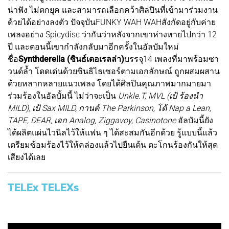
น่าฟัง ไม่ตกยุค และสามารถเลือกคว้าศิลปินที่เข้ามาร่วมงาน
ด้วยได้อย่างลงตัว ปัจจุบันFUNKY WAH WAHสังกัดอยู่กับค่าย
เพลงอย่าง Spicydisc ว่ากันว่าหลังจากเขาห่างหายไปกว่า 12
ปี และตอนนี้เขากำลังกลับมาอีกครั้งในอัลบัมใหม่
ชื่อ
Synthderella
(ซินธ์เดอเรลล่า)
บรรจุ14 เพลงที่มาพร้อมซา
วนด์ล้ำ โดดเด่นด้วยซินธิไธเซอร์ตามเอกลักษณ์ ถูกผสมผสาน
ด้วยหลากหลายแนวเพลง โดยได้ศิลปินคุณภาพมากมายมา
ร่วมร้องในอัลบั้มนี้ ไม่ว่าจะเป็น
Unkle.T, MVL (เป้ ร้องนำ
MILD), เป้ Sax MILD, กานต์ The Parkinson, โต้ Nap a Lean,
TAPE, DEAR, เอก Analog, Ziggavoy, Casinotone
อัลบัมนี้ยัง
ได้ผลิตแผ่นไวนิลไว้ให้แฟน ๆ ได้สะสมกันอีกด้วย รู้แบบนี้แล้ว
เตรียมซ้อมร้องไว้ให้คล่องแล้วไปยืนเต้น ตะโกนร้องกันให้สุด
เสียงได้เลย
TELEx TELEXs