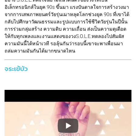
อิเล็กทรอนิกส์ในยุค 90s ขึ้นมา แรงบันดาลใจการสร้างวงมา
จากการเสพภาพยนตร์วัยรุ่นเมาหลุดโลกช่วงยุค 90s ที่เขาได้
กลับไปศึกษาวัฒนธรรมและรูปแบบการใช้ชีวิตวัยรุ่นในปีนั้น
การร่วมกลุ่มสร้าง ความดิบ ความเถื่อน ส่งเป็นความดุเดือด
ให้กับทุกเพลงและงานแสดงของวงS.O.L.E.
ทดลองไปสัมผัส
ความมันนี้ได้หน้าเวที รอลุ้นกันว่ารอบนี้เขาจะพาเพื่อนมา
ถล่มความมันกันได้มากขนาดไหน
จระเข้บัว