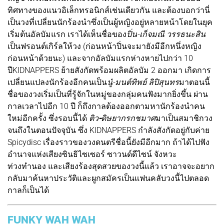
ทิศทางของแนวอิเล็กทรอนิกส์เช่นเดียวกัน และต้องบอกว่านี่
เป็นวงที่เปลี่ยนนักร้องนำซึ่งเป็นผู้หญิงอยู่หลายหน้าโดยในยุค
เริ่มต้นอัลบัมแรก เราได้เห็นชื่อของ
ปิ่น-เก็จมณี วรรธนะสิน
เป็นฟรอนต์เกิร์ลให้วง (ก่อนหน้าปิ่นจะมายังมีอีกหนึ่งหญิง
ก่อนหน้าด้วยนะ) และจากอัลบัมแรกห่างหายไปกว่า 10
ปีKIDNAPPERS ย้ายสังกัดพร้อมผลิตอัลบัม 2 ออกมา เกิดการ
เปลี่ยนแปลงนักร้องอีกคนเป็น
นู๋-มนต์ทิพย์ ลิปิสุนทร
มาตอนนี้
ชื่อของวงเริ่มเป็นที่รู้จักในหมู่ของกลุ่มคนฟังมากยิ่งขึ้น ผ่าน
กาลเวลาไปอีก 10 ปี ก็ถึงกาลต้องออกตามหานักร้องนำคน
ใหม่อีกครั้ง ซึ่งรอบนี้ได้
ติว
-
ดิษยากรกชมาศ
มาเป็นสมาชิกวง
จนถึงในตอนปัจจุบัน ซึ่ง KIDNAPPERS กำลังสังกัดอยู่กับค่าย
Spicydisc เรื่องราวของวงดนตรีชื่อนี้ยังมีอีกมาก ถ้าได้ไปฟัง
อำนาจแห่งเสียงซินธิไซเซอร์ ซาวนด์ดีไซน์ จังหวะ
ท่วงทำนอง และเสียงร้องสุดสวยของวงนี้แล้ว เราอาจจะอยาก
กลับมาค้นหาประวัติและผูกสมัครเป็นแฟนคลับวงนี้ไปตลอด
กาลก็เป็นได้
FUNKY WAH WAH