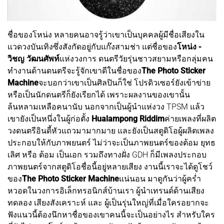
ชื่อของโหน่ง หลายคนอาจรู้ว่าเขาเป็นบุคคลผู้มีชื่อเสียงใน
แวดวงบันเทิงซึ่งสังกัดอยู่กับแก๊งสามช่า แต่ชื่อของ
โหน่ง -
วิชญ วัฒนศัพท์
แห่งวงการ ดนตรีวัยรุ่นชาวสยามหรือกลุ่มคน
ทำงานด้านดนตรีจะรู้จักเขาดีในชื่อของ
The Photo Sticker
Machine
จะบอกว่าเขาเป็นศิลปินก็ใช่ โปรดิวเซอร์ยังเข้าข่าย
หรือเป็นนักดนตรีก็ยังเรียกได้ เพราะผลงานของเขานั้น
ล้นหลามเหลือคนานับ นอกจากเป็นผู้นำแห่งวง TPSM แล้ว
เขายังเป็นหนึ่งในผู้ก่อตั้ง
Hualampong Riddim
ค่ายเพลงที่ผลิต
วงดนตรีอินดี้หัวแถวมามากมาย และยังเป็นสตูดิโอผู้ผลิตเพลง
ประกอบให้กับภาพยนตร์ ไม่ว่าจะเป็นภาพยนตร์ของต้อม ยุทธ
เลิศ หรือ ต้อม เป็นเอก รวมถึงทางฝั่ง GDH ก็มีเพลงประกอบ
ภาพยนตร์จากสตูดิโอชื่อนี้อยู่หลายเสียง งานนี้เราจะได้ดูโชว์
ของ
The Photo Sticker Machine
แน่นอน มาดูกันว่าผู้คร่ำ
หวอดในวงการอิเล็กทรอนิกส์บ้านเรา ผู้นำเทรนด์ด้านเสียง
ทดลอง เสียงสังเคราะห์ และ ผู้เป็นรุ่นใหญ่ที่เมื่อใครอยากจะ
ฟังแนวนี้ต้องนึกหาชื่อของเขาคนนี้จะเป็นอย่างไร สำหรับใคร