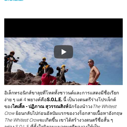
อิเล็กทรอนิกส์ขาลุยที่โหดทั้งซาวนด์และการแสดงมีชื่อเรียก
ง่าย ๆ แค่ 4 พยางค์คือ
S.O.L.E.
นี้ เป็นวงดนตรีร่างโปรเจ็กต์
ของ
ไตเติ้ล - ปฏิภาณ สุวรรณสิงห์
นักร้องนำวง
The Whitest
Crow
ย้อนกลับไปก่อนอัลบัมแรกของวงร็อกสายเนื้อหาอังกฤษ
The Whitest Crow
จะเกิดขึ้น เขาได้สร้างวงดนตรีชื่อสั้น ๆ
อย่าง S.O.L.E.ที่ตั้งใจนิยามแนวดนตรีของวงให้เป็น