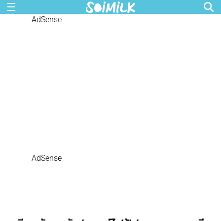
AdSense
AdSense