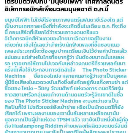
เตรียมตัวพบกับ ‘มนุษย์ไฟฟ้า’ เทศกาลดนตรี
อิเล็กทรอนิกส์เพื่อมวลมนุษยชาติ ต.ค.นี้
มนุษย์ไฟฟ้า ไม่ใช่ฮีโร่จากภาพยนตร์แฟนตาซีเรื่องใด แต่
เป็นงานเทศกาลหนึ่งที่กำลังจะเกิดขึ้นในเดือน ต.ค. ที่จะถึง
นี้ คอนเสิร์ตที่เรียกได้ว่ารวมเอาวงดนตรีแนว
อิเล็กทรอนิกส์หัวแถวของไทยมาเฉิดฉายอยู่ในงาน
เดียวกัน เชื่อได้เลยว่าสำหรับนักฟังเพลงที่ชื่นชอบแนว
เพลงประเภทนี้จะต้องลูบปากเตรียมเงินไว้จ่ายค่าบัตรแล้ว
แน่นอน แต่สำหรับใครที่อยากรู้ว่า มันต้องขนาดนั้นเลยเห
รอ เราอยากให้ตามไปเจอกับเหล่าวงดนตรีที่รวมพลกันมา
ครั้งนี้เพื่อใช้ประกอบการตัดสินใจ The Photo Sticker
Machine ชื่อของโหน่ง หลายคนอาจรู้ว่าเขาเป็นบุคคล
ผู้มีชื่อเสียงในแวดวงบันเทิงซึ่งสังกัดอยู่กับแก๊งสามช่า แต่
ชื่อของ โหน่ง – วิชญ วัฒนศัพท์ แห่งวงการ ดนตรีวัยรุ่น
ชาวสยามหรือกลุ่มคนทำงานด้านดนตรีจะรู้จักเขาดีในชื่อ
ของ The Photo Sticker Machine จะบอกว่าเขาเป็น
ศิลปินก็ใช่ โปรดิวเซอร์ยังเข้าข่าย หรือเป็นนักดนตรีก็ยัง
เรียกได้ เพราะผลงานของเขานั้นล้นหลามเหลือคนานับ
นอกจากเป็นผู้นำแห่งวง TPSM แล้ว เขายังเป็นหนึ่งในผู้ก่อ
ตั้ง Hualampong Riddim ค่ายเพลงที่ผลิตวงดนตรีอินดี้
หัวแถวมามากมาย และยังเป็นสตูดิโอผู้ผลิตเพลงประกอบ