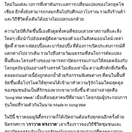
ใหม่ในแต่ละวงการที่เท่าทันกระแสการเปลี่ยนแปลงของโลกยุคโซ
เชียล อีกทั้งยังสามารถกลมกลืนไปกับตึกแถวโบราณ รวมถึงร้านค้า
และวิถีชีวิตดั้งเดิมได้อย่างไม่แปลกแยกด้วย
ความไฮป์ที่เกิดขึ้นนี้เองดึงดูดทั้งคนที่ชอบแสวงหาสถานที่และสิ่ง
ใหม่ๆ เพื่อนำไปอัปเดตผู้ติดตามของตัวเองในสังคมออนไลน์ เหล่า
ฟู้ดดี้ สายคาเฟ่ฮอปปิ้งและบาร์ฮอปปิ้ง ที่ต้องการเปิดประสบการณ์ที่
แตกต่างไปจากเดิม รวมไปถึงสายวัฒนธรรมที่สนใจการดัดแปลง
พื้นที่และโครงสร้างของอาคารสถาปัตยกรรมเก่าแก่ให้สอดคล้องกับ
โลกยุคปัจจุบันอย่างสร้างสรรค์ ไม่เพียงเท่านั้น ความคึกคักที่เกิดขึ้น
ตลอดถนนสายนี้ยังถูกตอกย้ำด้วยกิจกรรมพิเศษต่างๆ ที่คนในพื้นที่
จัดขึ้นเพื่อโปรโมตให้ทุกคนได้เข้ามาทำความรู้จักโฉมใหม่สุดคูล
ของชุมชนอันเป็นที่รักของพวกเขามากยิ่งขึ้น ตัวอย่างล่าสุดคือ
‘Song Wat Week’ เมื่อเดือนตุลาคมปีที่ผ่านมา โดยกลุ่มผู้ประกอบการ
รุ่นใหม่ที่รวมตัวกันในนาม Made In Song Wat
ในปีนี้ ชาวคอมมูนิตี้ทรงวาดก็ได้เปิดย่านต้อนรับทุกคนอีกครั้งด้วย
นิทรรศการ
‘เราวาด ทรงวาด’
เล่าเรื่องราวของวิถีชีวิตชุมชนและ