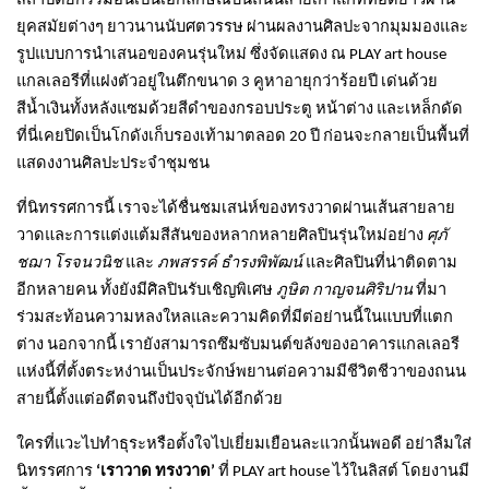
สถาปัตยกรรมอันเป็นเอกลักษณ์บนถนนสายเก่าแก่ที่ทอดยาวผ่าน
ยุคสมัยต่างๆ ยาวนานนับศตวรรษ ผ่านผลงานศิลปะจากมุมมองและ
รูปแบบการนำเสนอของคนรุ่นใหม่ ซึ่งจัดแสดง ณ PLAY art house
แกลเลอรีที่แฝงตัวอยู่ในตึกขนาด 3 คูหาอายุกว่าร้อยปี เด่นด้วย
สีน้ำเงินทั้งหลังแซมด้วยสีดำของกรอบประตู หน้าต่าง และเหล็กดัด
ที่นี่เคยปิดเป็นโกดังเก็บรองเท้ามาตลอด 20 ปี ก่อนจะกลายเป็นพื้นที่
แสดงงานศิลปะประจำชุมชน
ที่นิทรรศการนี้ เราจะได้ชื่นชมเสน่ห์ของทรงวาดผ่านเส้นสายลาย
วาดและการแต่งแต้มสีสันของหลากหลายศิลปินรุ่นใหม่อย่าง
ศุภั
ชฌา โรจนวนิช
และ
ภพสรรค์ ธำรงพิพัฒน์
และศิลปินที่น่าติดตาม
อีกหลายคน ทั้งยังมีศิลปินรับเชิญพิเศษ
ภูษิต กาญจนศิริปาน
ที่มา
ร่วมสะท้อนความหลงใหลและความคิดที่มีต่อย่านนี้ในแบบที่แตก
ต่าง นอกจากนี้ เรายังสามารถซึมซับมนต์ขลังของอาคารแกลเลอรี
แห่งนี้ที่ตั้งตระหง่านเป็นประจักษ์พยานต่อความมีชีวิตชีวาของถนน
สายนี้ตั้งแต่อดีตจนถึงปัจจุบันได้อีกด้วย
ใครที่แวะไปทำธุระหรือตั้งใจไปเยี่ยมเยือนละแวกนั้นพอดี อย่าลืมใส่
นิทรรศการ
‘เราวาด ทรงวาด’
ที่ PLAY art house ไว้ในลิสต์ โดยงานมี