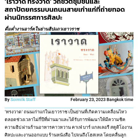
‘เราวาด ทรงวาด’ วิถีชีวิตชุมชนและ
สถาปัตยกรรมบนถนนสายเก่าแก่ที่ถ่ายทอด
ผ่านนิทรรศการศิลปะ
ดื่มด่ำงานอาร์ตในย่านฮิปแถวเยาวราช
By
Soimilk Staff
February 23, 2023 Bangkok time
‘ทรงวาด’ ถนนเก่าแก่ในเยาวราช เป็นย่านที่เกิดความเคลื่อนไหว
ตลอดช่วงเวลาไม่กี่ปีที่ผ่านมาและได้รับการพัฒนาให้มีความชิค
ความฮิป ผ่านร้านอาหารคาวหวาน คาเฟ่ บาร์ แกลเลอรี สตูดิโองาน
ศิลปะและงานออกแบบ ร้านหนังสือ ไปจนถึงโฮสเทล โดยคลื่นลูก