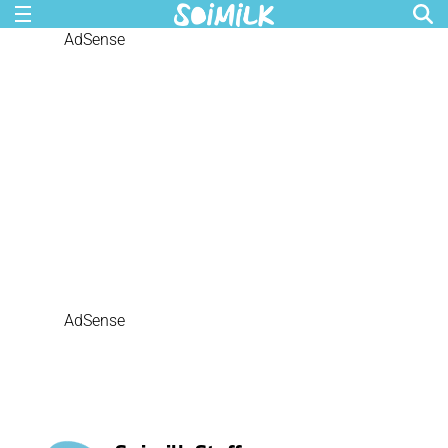
AdSense
AdSense