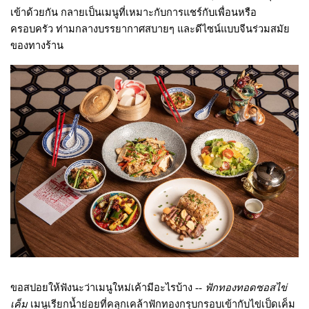
เข้าด้วยกัน กลายเป็นเมนูที่เหมาะกับการแชร์กับเพื่อนหรือ
ครอบครัว ท่ามกลางบรรยากาศสบายๆ และดีไซน์แบบจีนร่วมสมัย
ของทางร้าน
ขอสปอยให้ฟังนะว่าเมนูใหม่เค้ามีอะไรบ้าง --
ฟักทองทอดซอสไข่
เค็ม
เมนูเรียกน้ำย่อยที่คลุกเคล้าฟักทองกรุบกรอบเข้ากับไข่เป็ดเค็ม