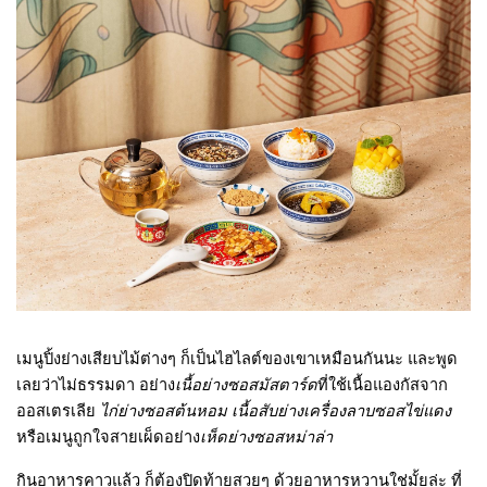
เมนูปิ้งย่างเสียบไม้ต่างๆ ก็เป็นไฮไลต์ของเขาเหมือนกันนะ และพูด
เลยว่าไม่ธรรมดา อย่าง
เนื้อย่างซอสมัสตาร์ด
ที่ใช้เนื้อแองกัสจาก
ออสเตรเลีย
ไก่ย่างซอสต้นหอม
เนื้อสับย่างเครื่องลาบซอสไข่แดง
หรือเมนูถูกใจสายเผ็ดอย่าง
เห็ดย่างซอสหม่าล่า
กินอาหารคาวแล้ว ก็ต้องปิดท้ายสวยๆ ด้วยอาหารหวานใช่มั้ยล่ะ ที่