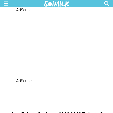
AdSense
AdSense