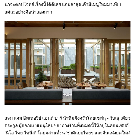
น่าจะตอบโจทย์เรื่องนี้ได้ดีเลย แถมล่าสุดเค้ามีเมนูใหม่มาเพียบ
แต่ละอย่างคือน่าลองมาก
เชฟนุ - วิษณุ เตียว
แจม แจม อีทเทอรีย์ แอนด์ บาร์ นำทีมฝั่งครัวโดย
ตระกูล ผู้ออกแบบเมนูใหม่ของทางร้านทั้งหมดนี้ให้อยู่ในคอนเซปต์
นีโอ ไทย ไชนีส
โดยผสานทั้งรสชาติแบบไทยๆ และจีนแห่งยุคใหม่
‘
’