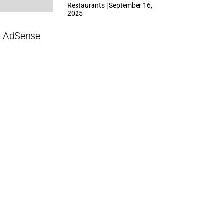
ที่ Central Park
Restaurants | September 16,
2025
AdSense