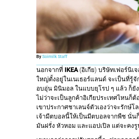
By
Soimilk Staff
นอกจากที่
IKEA
(อิเกีย) บริษัทเฟอร์นิ
ใหญ่ตั้งอยู่ในเนเธอร์แลนด์ จะเป็นที่รู
อบอุ่น มินิมอล ในแบบยุโรป ๆ แล้ว ก็ยัง
ไม่ว่าจะเป็นลูกค้าอิเกียประเทศไหนก็ต้อ
เขาประกาศชาเลนจ์ตัวเองว่าจะรักษ์โลก 
เจ้ามีตบอลนี้ให้เป็นมีตบอลจากพืช นั่นก็
มันฝรั่ง หัวหอม และแอปเปิล แต่จะคงรู