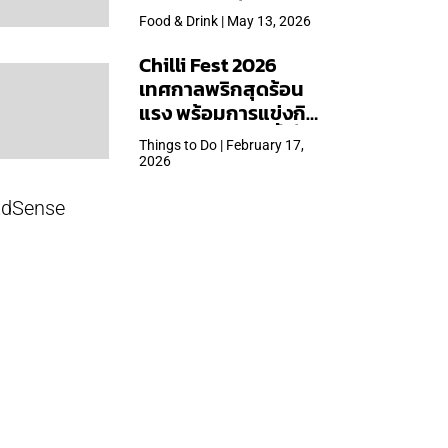
ใหญ่สุดเท่าที่เคยจัดมา
Food & Drink | May 13, 2026
Chilli Fest 2026
เทศกาลพริกสุดร้อน
แรง พร้อมการแข่งกิน
พริก จัด 28 มี.ค.นี้ ที่โรง
Things to Do | February 17,
แรมคิมป์ตัน มาลัยฯ
2026
dSense