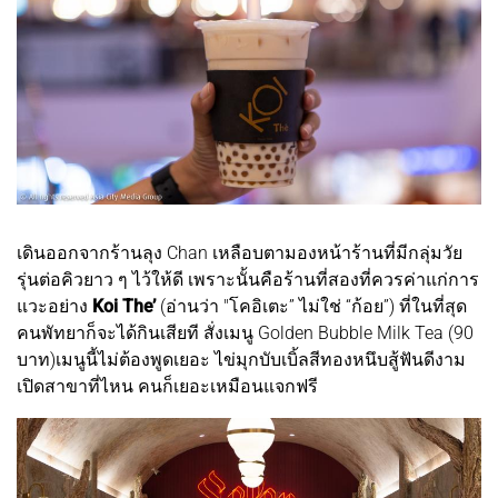
เดินออกจากร้านลุง Chan เหลือบตามองหน้าร้านที่มีกลุ่มวัย
รุ่นต่อคิวยาว ๆ ไว้ให้ดี เพราะนั้นคือร้านที่สองที่ควรค่าแก่การ
แวะอย่าง
Koi The’
(อ่านว่า "โคอิเตะ” ไม่ใช่ “ก้อย”) ที่ในที่สุด
คนพัทยาก็จะได้กินเสียที สั่งเมนู Golden Bubble Milk Tea (90
บาท)เมนูนี้ไม่ต้องพูดเยอะ ไข่มุกบับเบิ้ลสีทองหนึบสู้ฟันดีงาม
เปิดสาขาที่ไหน คนก็เยอะเหมือนแจกฟรี