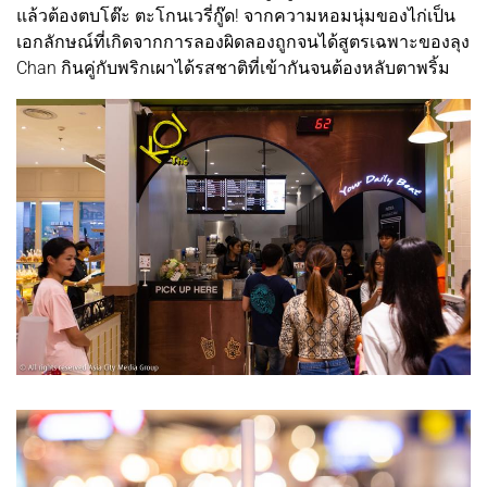
แล้วต้องตบโต๊ะ ตะโกนเวรี่กู๊ด! จากความหอมนุ่มของไก่เป็น
เอกลักษณ์ที่เกิดจากการลองผิดลองถูกจนได้สูตรเฉพาะของลุง
Chan กินคู่กับพริกเผาได้รสชาติที่เข้ากันจนต้องหลับตาพริ้ม