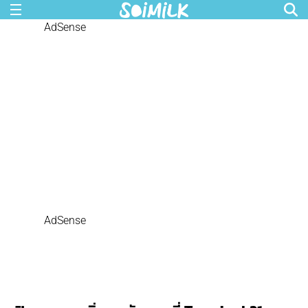
AdSense
AdSense