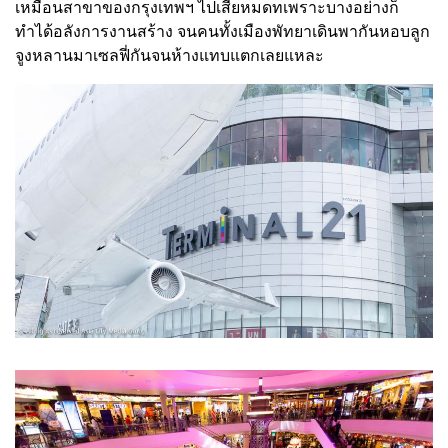
เหมือนสาขาของกรุงเทพฯ ไปเสียหมดทเพราะบางอย่างก็
ทำได้อลังการงานสร้าง จนคนทั้งเมืองพัทยาเดินพากันหอบลูก
จูงหลานมาเซลฟี่กันจนห้างแทบแตกเลยแหละ