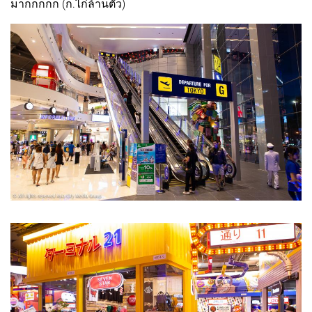
มากกกกก (ก.ไก่ล้านตัว)