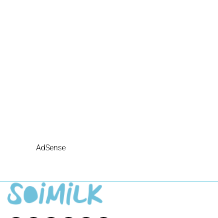
AdSense