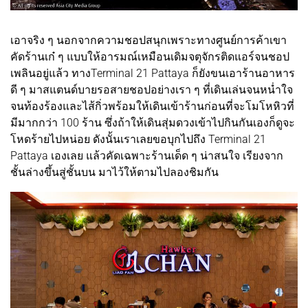
เอาจริง ๆ นอกจากความชอปสนุกเพราะทางศูนย์การค้าเขา
คัดร้านเก๋ ๆ แบบให้อารมณ์เหมือนเดิมจตุจักรติดแอร์จนชอป
เพลินอยู่แล้ว ทางTerminal 21 Pattaya ก็ยังขนเอาร้านอาหาร
ดี ๆ มาสแตนด์บายรอสายชอปอย่างเรา ๆ ที่เดินเล่นจนหน่ำใจ
จนท้องร้องและไส้กิ่วพร้อมให้เดินเข้าร้านก่อนที่จะโมโหหิวที่
มีมากกว่า 100 ร้าน ซึ่งถ้าให้เดินสุ่มดวงเข้าไปกินกันเองก็ดูจะ
โหดร้ายไปหน่อย ดังนั้นเราเลยขอบุกไปถึง Terminal 21
Pattaya เองเลย แล้วคัดเฉพาะร้านเด็ด ๆ น่าสนใจ เรียงจาก
ชั้นล่างขึ้นสู่ชั้นบน มาไว้ให้ตามไปลองชิมกัน