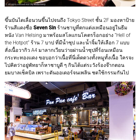
ขึ้นบันไดเลื่อนวนขึ้นไปจนถึง Tokyo Street ชั้น 2F มองหาป้าย
ร้านสีแดงชื่อ
Seven Sin
ร้านชาบูที่ตกแต่งเหมือนอยู่ในธีม
หนัง Van Helsing มาพร้อมสโลแกนโคตรร็อกอย่าง “Hell of
the Hotpot” ร้าน 7 บาป ที่มีน้ำซุป และน้ำจิ้มให้เลือก 7 แบบ
สั่งเนื้อวากิว A4 มาลากเวียนว่ายผ่านน้ำซุปที่ร้อนเหมือน
กระทะทองแดง ขอบอกว่าเนื้อที่นี่เด็ดดวงทั้งหมูทั้งเนื้อ ใครจะ
ไปคิดว่าอยู่พัทยาก็หาชาบูดี ๆ กินได้แต่ระวังร้องจ๊ากตอน
ยมบาลเช็คบิล เพราะดันออเดอร์จนเพลิน ชดใช้กรรมกันไป