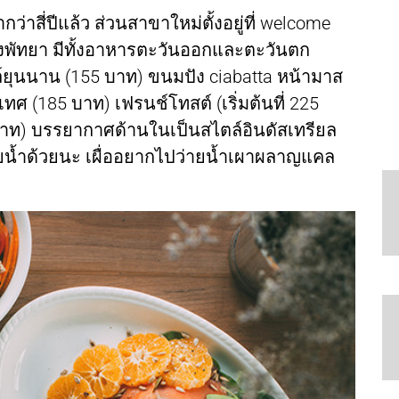
ว่าสี่ปีแล้ว ส่วนสาขาใหม่ตั้งอยู่ที่ welcome
องพัทยา มีทั้งอาหารตะวันออกและตะวันตก
ยุนนาน (155 บาท) ขนมปัง ciabatta หน้ามาส
ศ (185 บาท) เฟรนช์โทสต์ (เริ่มต้นที่ 225
บาท) บรรยากาศด้านในเป็นสไตล์อินดัสเทรียล
ายน้ำด้วยนะ เผื่ออยากไปว่ายน้ำเผาผลาญแคล