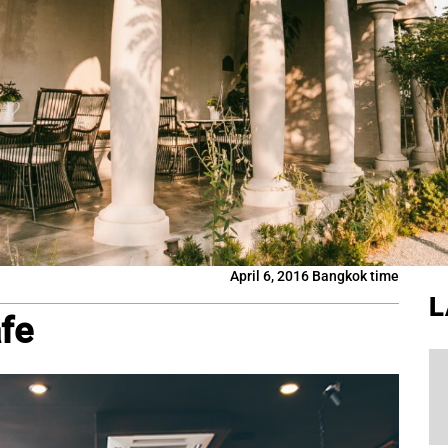
April 6, 2016 Bangkok time
L
afe