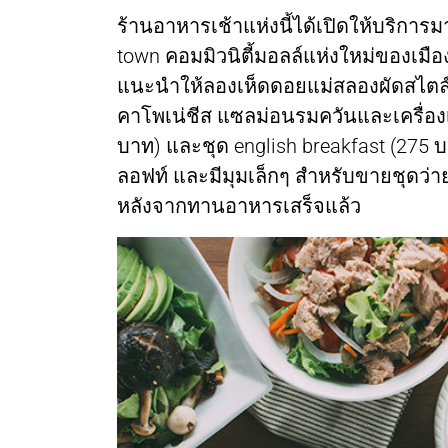
ร้านอาหารเช้าแห่งนี้ได้เปิดให้บริการมาก
town คอมมิวนิตี้มอลล์แห่งใหม่ของเมื
แนะนำให้ลองเห็ดดอยแม่สลองผัดสไตล์
คาโพเน่ชีส แซลม่อนรมควันและเครื่องเท
บาท) และชุด english breakfast (275 
ลอฟท์ และมีมุมเล็กๆ สำหรับขายชุดว่
หลังจากทานอาหารเสร็จแล้ว