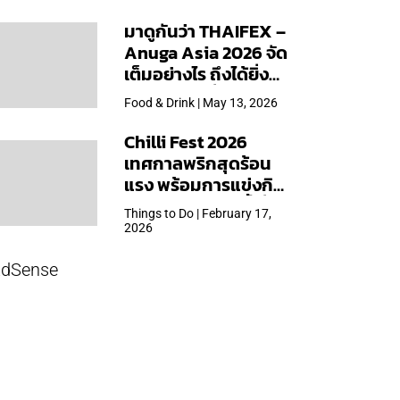
ชันพิเศษเฉพาะสาขา
มาดูกันว่า THAIFEX –
Anuga Asia 2026 จัด
เต็มอย่างไร ถึงได้ยิ่ง
ใหญ่สุดเท่าที่เคยจัดมา
Food & Drink | May 13, 2026
Chilli Fest 2026
เทศกาลพริกสุดร้อน
แรง พร้อมการแข่งกิน
พริก จัด 28 มี.ค.นี้ ที่โรง
Things to Do | February 17,
แรมคิมป์ตัน มาลัยฯ
2026
dSense