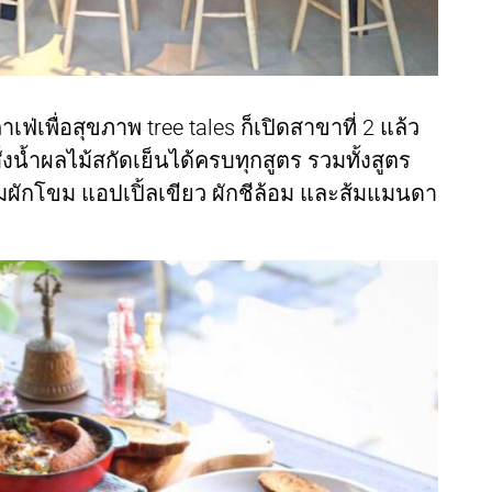
่เพื่อสุขภาพ tree tales ก็เปิดสาขาที่ 2 แล้ว
่งน้ำผลไม้สกัดเย็นได้ครบทุกสูตร รวมทั้งสูตร
มผักโขม แอปเปิ้ลเขียว ผักชีล้อม และส้มแมนดา