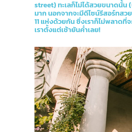
street) ทะเลก็ไม่ได้สวยขนาดนั้น 
มาก นอกจากจะมีดีไซน์รีสอร์ทสวยหร
11 แห่งด้วยกัน ซึ่งเราก็ไม่พลาดที
เราตั้งแต่เช้ายันค่ำเลย!