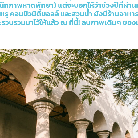
(นึกภาพหาดพัทยา) แต่จะบอกให้ว่าช่วงปีที่ผ่า
ู คอมมิวนิตี้มอลล์ และสวนน้ำ ยังมีร้านอาหาร บ
่จะรวบรวมมาไว้ให้แล้ว ณ ที่นี้! ลบภาพเดิมๆ ขอ