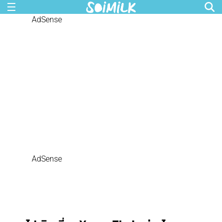
AdSense
AdSense