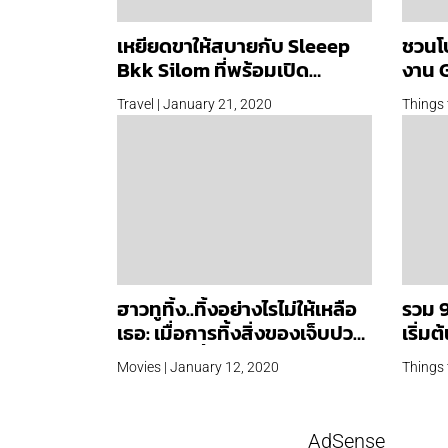
เหยียดขาให้สบายกับ Sleeep
ชวนโ
Bkk Silom ที่พร้อมเปิด
งาน G
ประสบการณ์การนอนรูปแบบ
Bang
Travel | January 21, 2020
Things 
ใหม่ให้คนกรุง
วันวา
ฮาวทูทิ้ง..ทิ้งอย่างไรไม่ให้เหลือ
รวม 9
เธอ: เมื่อการทิ้งสิ่งของเจ็บปวด
เริ่ม
ไม่แพ้การทิ้งความสัมพันธ์
กิจกร
Movies | January 12, 2020
Things 
AdSense