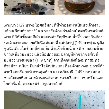
เงาะป่า (129 บาท) ไอศกรีมกะทิที่ทำออกมาเป็นหัวเจ้าเงาะ
แล้วเคลือบด้วยชาร์โคล รองรับด้านล่างด้วยไอศกรีมซอร์เบต์
เงาะ กีวีหั่นชิ้นพอดีคำ และเหล่าธัญพืชอบน้ำผึ้ง เวลากินต้อง
รอเจ้าเงาะละลายแป๊บนึง ถัดมาที่ แม่ปลาบู่ (149 บาท) เมนูบิง
ซูหนึ่งเดียวในร้าน ที่ทำเกล็ดน้ำแข็งด้วยน้ำกะทิ รายล้อมด้วย
ข้าวเหนียวมะม่วง แล้วท็อปด้วยแม่ปลาบู่ที่ทำจากซอร์เบต์
มะม่วง นางเมขลา (119 บาท) จานที่ตกแต่งท้องมหาสมุทร
ด้วยข้าวเหนียวเปียกลำไยอัญชัน และท็อปด้วยนางเมขลาที่ทำ
จากไอศกรีมกะทิ จานสุดท้าย พระอภัยมณี (149 บาท) ลอด
ช่องใบเตยที่ตกแต่งด้านบนด้วยหางนางเงือกจากซาหริ่ม และ
ไอศกรีมน้ำตาลมะพร้าวรูปนางยักษ์