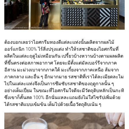
ต้องบอกเลยว่าไอศกรีมทองดีแต่ละแท่งนั้นผลิตจากผลไม้
ออร์แกนิก 100% ไร้สิ่งปรุงแต่ง ทำให้รสชาติของไอศกรีมที่
ผลิตในแต่ละฤดูไม่เหมือนกัน เปรี้ยวบ้างหวานบ้างตามผลผลิต
ที่ขึ้นตรงต่อสภาพอากาศ โดยจะมีตั้งแต่มัลเบอร์รีจากภาค
อีสาน มะม่วงเบาจากภาคใต้ มะเกี๋ยงจากภาคเหนือ ส้มจาก
ภาคกลาง และอื่น ๆ อีกมากมาย รสชาติที่เราได้ละเมียดละไม
ไปในแต่ละแท่งจึงเป็นการซึมซับรสชาติของฤดูกาลนั้น ๆ
อย่างเต็มเปี่ยม ในขณะที่ไอศกรีมใจดีจะมีวัตถุดิบหลักเป็นกะทิ
ซึ่งเขาก็คั้นสด 100% อีกนั่นแหละแถมยังไม่ใส่ไซรัปเพิ่มด้วย
ได้รสชาติแบบเข้มข้น เต็มไปด้วยเนื้อวัตถุดิบเน้น ๆ