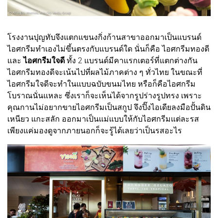
โรงงานปุญทับจึงแตกแขนงกิ่งก้านสาขาออกมาเป็นแบรนด์
ไอศกรีมทำเองไม่ขึ้นตรงกับแบรนด์ใด นั่นก็คือ ไอศกรีมทองดี
และ
ไอศกรีมใจดี
ทั้ง 2 แบรนด์มีคาแรกเตอร์ที่แตกต่างกัน
ไอศกรีมทองดีจะเน้นไปที่ผลไม้ภาคต่าง ๆ ทั่วไทย ในขณะที่
ไอศกรีมใจดีจะทำในแบบฉบับขนมไทย หรือก็คือไอศกรีม
โบราณนั่นแหละ ซึ่งเราก็จะเห็นได้จากรูปร่างรูปทรง เพราะ
คุณกานไม่อยากขายไอศกรีมเป็นสกูป จึงปิ๊งไอเดียลงมือปั้นดิน
เหนียว แกะสลัก ออกมาเป็นแม่แบบให้กับไอศกรีมแต่ละรส
เพียงแค่มองดูจากภายนอกก็จะรู้ได้เลยว่าเป็นรสอะไร