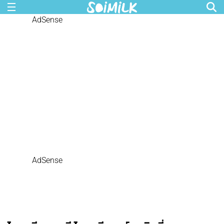
AdSense
AdSense