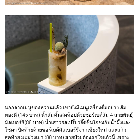
นอกจากเมนูของหวานแล้ว เขายังมีเมนูเครื่องดื่มอย่าง ส้ม
ทองดี (145 บาท) น้ำส้มคั้นสดท็อปด้วยซอร์เบต์ส้ม 4 สายพันธุ์
มัลเบอร์รี(88 บาท) น้ำเสาวรสเปรี้ยวจี๊ดชื่นใจชงกับน้ำผึ้งและ
โซดา ปิดท้ายด้วยซอร์เบต์มัลเบอร์รีจากเชียงใหม่ และแก้ว
สุดท้าย มะม่วงเบา (88 บาท) สายบ๊วยต้องถูกใจแก้วนี้ เพราะ