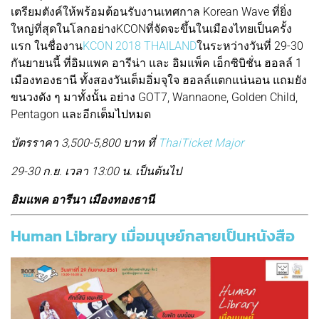
เตรียมตังค์ให้พร้อมต้อนรับงานเทศกาล Korean Wave ที่ยิ่ง
ใหญ่ที่สุดในโลกอย่างKCONที่จัดจะขึ้นในเมืองไทยเป็นครั้ง
แรก ในชื่องาน
KCON 2018 THAILAND
ในระหว่างวันที่ 29-30
กันยายนนี้ ที่อิมแพค อารีน่า และ อิมแพ็ค เอ็กซิบิชั่น ฮอลล์ 1
เมืองทองธานี ทั้งสองวันเต็มอิ่มจุใจ ฮอลล์แตกแน่นอน แถมยัง
ขนวงดัง ๆ มาทั้งนั้น อย่าง GOT7, Wannaone, Golden Child,
Pentagon และอีกเต็มไปหมด
บัตรราคา 3,500-5,800 บาท ที่
ThaiTicket Major
29-30 ก.ย. เวลา 13:00 น. เป็นต้นไป
อิมแพค อารีนา เมืองทองธานี
Human Library เมื่อมนุษย์กลายเป็นหนังสือ