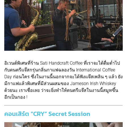
อิเวนต์พิเศษที่ร้าน Sati Handcraft Coffee ที่เราจะได้ดื่มด่ำไป
กับดนตรีแจ๊สกรุ่นกลิ่นกาแฟฉลองวัน International Coffee
Day ก่อนใคร ซึ่งในงานนี้นอกจากจะได้ฟังแจ๊สเพลิน ๆ แล้ว ยัง
มีกาแฟแล้วพิเศษที่มีส่วนผสมของ Jameson Irish Whiskey
ด้วยนะ เราเชื่อเลย ว่าจะยิ่งทำให้ดนตรีแจ๊สในงานนี้สมูทขึ้น
อีกเป็นกอง !
คอนเสิร์ต “CRY” Secret Session