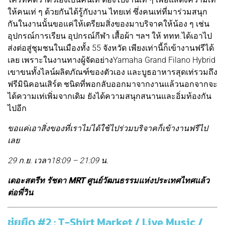
ให้คนเท่ ๆ ด้วยกันได้รู้กับงาน ไทยเท่ ซึ่งคนเท่ที่มาร่วมสนุก
กันในงานนั้นขอแค่ให้เตรียมสิ่งของมาบริจาคให้น้อง ๆ เช่น
อุปกรณ์การเรียน อุปกรณ์กีฬา เสื้อผ้า ฯลฯ ให้ ททท.ได้เอาไป
ส่งต่อสู่ชุมชนในเมืองทั้ง 55 จังหวัด เพียงเท่านี้ก็เข้างานฟรีได้
เลย เพราะในงานทางผู้จัดอย่างYamaha Grand Filano Hybrid
เขาขนทั้งไลน์ผลิตภัณฑ์ของตัวเอง และบูธอาหารสุดเท่รวมถึง
ฟรีมินิคอนเสิร์ต ชนิดที่พอกลับออกมาจากงานแล้วนอกจากจะ
ได้ความเท่เพิ่มจากเดิม ยังได้ความสนุกสนานและอิ่มท้องกัน
ไปอีก
ขอแค่เอาสิ่งของที่เราไม่ได้ใช้ไปร่วมบริจาคก็เข้างานฟรีไป
เลย
29 ก.ย. เวลา18:09 – 21:09 น.
เดอะสตรีท รัชดา MRT ศูนย์วัฒนธรรมแห่งประเทศไทศแล้ว
ต่อพี่วิน
ชุ่ยยืด #2 : T-Shirt Market / Live Music /