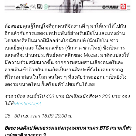
ต้องขอบคุณผู้ใหญ่ใจดีทุกคนที่จัดงานดี ๆ มาให้เราได้ไปกัน
อีกแล้วกับการแสดงบทประพันธ์สำหรับเปียโนและแท่งถ่าน
โดยสองศิลปินมากฝีมืออย่างโจนัสเดปท์ (นักเปียโน ชาว
เบลเยี่ยม) และ โอ๊ต มณเฑียร (นักวาด ชาวไทย) ซึ่งเป็นการ
แสดงที่จะนําบทประพันธ์คลาสสิกของ Mozart มาดัดแปลงให้
มีความร่วมสมัยมากขึ้น จากการผสมผสานเสียงดนตรีและ
ลายเส้นเข้าด้วยกัน จนเกิดเป็นงานศิลปะที่ยังไม่เคยปรากฎ
ที่ไหนมาก่อนในโลก จนใคร ๆ ที่สงสัยว่าจะออกมาเป็นยังไง
งดงามขนาดไหน ก็เตรียมตัวไปชมกันได้เลย
ราคาบัตร คนทั่วไป 400 บาท นักเรียนนักศึกษา 200 บาท จอง
ได้ที่
MontienDept
28 - 30 ก.ย. เวลา 18:00-20:00 น.
Bacc หอศิลปวัฒนธรรมแห่งกรุงเทพมหานคร BTS สนามกีฬา
แห่งชาติ ทางออก 3