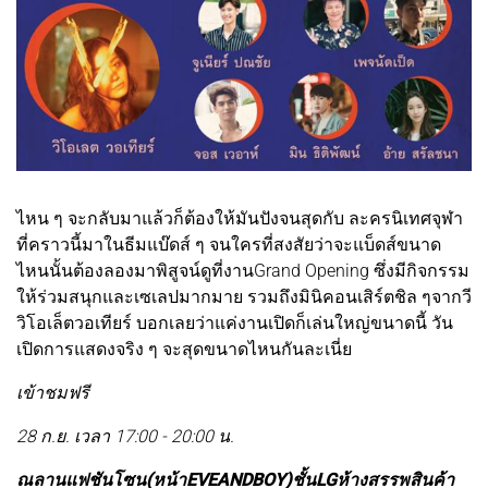
ไหน ๆ จะกลับมาแล้วก็ต้องให้มันปังจนสุดกับ ละครนิเทศจุฬา
ที่คราวนี้มาในธีมแบ๊ดส์ ๆ จนใครที่สงสัยว่าจะแบ็ดส์ขนาด
ไหนนั้นต้องลองมาพิสูจน์ดูที่งานGrand Opening ซึ่งมีกิจกรรม
ให้ร่วมสนุกและเซเลปมากมาย รวมถึงมินิคอนเสิร์ตชิล ๆจากวี
วิโอเล็ตวอเทียร์ บอกเลยว่าแค่งานเปิดก็เล่นใหญ่ขนาดนี้ วัน
เปิดการแสดงจริง ๆ จะสุดขนาดไหนกันละเนี่ย
เข้าชมฟรี
28 ก.ย. เวลา 17:00 - 20:00 น.
ณลานแฟชันโซน(หน้าEVEANDBOY)ชั้นLGห้างสรรพสินค้า