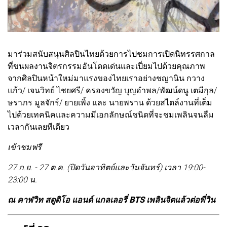
มาร่วมสนับสนุนศิลปินไทยด้วยการไปชมการเปิดนิทรรศกาล
ที่ขนผลงานจิตรกรรมอันโดดเด่นและเปี่ยมไปด้วยคุณภาพ
จากศิลปินหน้าใหม่มาแรงของไทยเราอย่างชญานิน กวาง
แก้ว/ เจนวิทย์ ไชยศรี/ ครองขวัญ บุญอำพล/พัฒน์ดนู เตมีกุล/
ษราภร มูลจักร์/ ยายเพิ้ง และ นายพราน ด้วยสไตล์งานที่เต็ม
ไปด้วยเทคนิคและความมีเอกลักษณ์ชนิดที่จะชมเพลินจนลืม
เวลากันเลยทีเดียว
เข้าชมฟรี
27 ก.ย. - 27 ต.ค. (ปิดวันอาทิตย์และวันจันทร์) เวลา 19:00-
23:00 น.
ณ คาฬวิท สตูดิโอ แอนด์ แกลเลอรี่ BTS เพลินจิตแล้วต่อพี่วิน