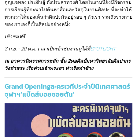
กุญแจทอง,ประดิษฐ์ ตั้งประสาทวงศ์ โดยในงานนี้ยังมีกิจกรรม
การเรียนรู้ที่จะพาไปค้นหาสื่อและวัสดุในงานศิลปะ ที่จะทําให้
พวกเราได้มองเห้นว่าศิลปะมันอยู่รอบ ๆ ตัวเรา รวมถึงร่างกาย
ของเราเองก็เป็นศิลปะอย่างหนึ่ง
เข้าชมฟรี
3 ก.ย. - 20 ต.ค. เวลาเปิดเข้าชมงานดูได้ที่
SPOTLIGHT
ณ อาคารนิทรรศการหลัก ชั้น 2หอศิลป์มหาวิทยาลัยศิลปากร
วังท่าพระ เรือด่วนเจ้าพระยา ท่าเรือท่าช้าง
Grand Openingละครเวทีประจำปีนิเทศศาสตร์
จุฬาฯ‘แบ๊ดส์บอยซอยตัน’