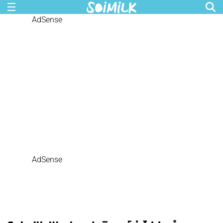
AdSense
AdSense