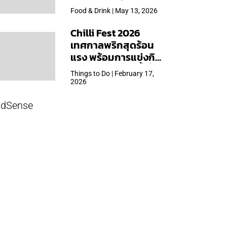
ใหญ่สุดเท่าที่เคยจัดมา
Food & Drink | May 13, 2026
Chilli Fest 2026
เทศกาลพริกสุดร้อน
แรง พร้อมการแข่งกิน
พริก จัด 28 มี.ค.นี้ ที่โรง
Things to Do | February 17,
แรมคิมป์ตัน มาลัยฯ
2026
dSense