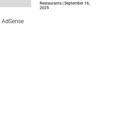
ที่ Central Park
Restaurants | September 16,
2025
AdSense