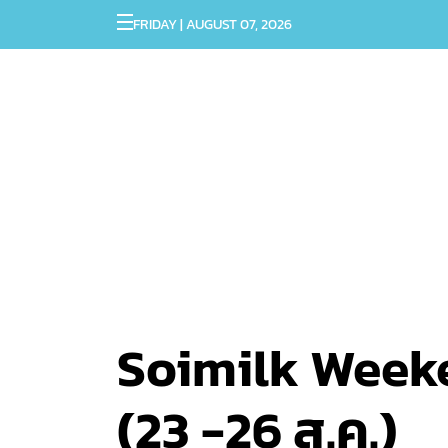
FRIDAY | AUGUST 07, 2026
Soimilk Weeken
(23 -26 ส.ค.)