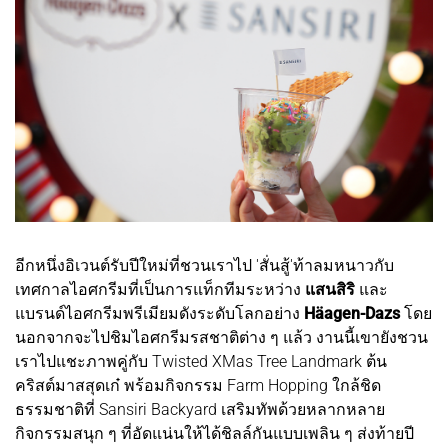
อีกหนึ่งอิเวนต์รับปีใหม่ที่ชวนเราไป 'สั่นสู้'ท้าลมหนาวกับ
เทศกาลไอศกรีมที่เป็นการแท็กทีมระหว่าง
แสนสิริ
และ
แบรนด์ไอศกรีมพรีเมียมดังระดับโลกอย่าง
Häagen-Dazs
โดย
นอกจากจะไปชิมไอศกรีมรสชาติต่าง ๆ แล้ว งานนี้เขายังชวน
เราไปแชะภาพคู่กับ Twisted XMas Tree Landmark ต้น
คริสต์มาสสุดเก๋ พร้อมกิจกรรม Farm Hopping ใกล้ชิด
ธรรมชาติที่ Sansiri Backyard เสริมทัพด้วยหลากหลาย
กิจกรรมสนุก ๆ ที่อัดแน่นให้ได้ชิลล์กันแบบเพลิน ๆ ส่งท้ายปี