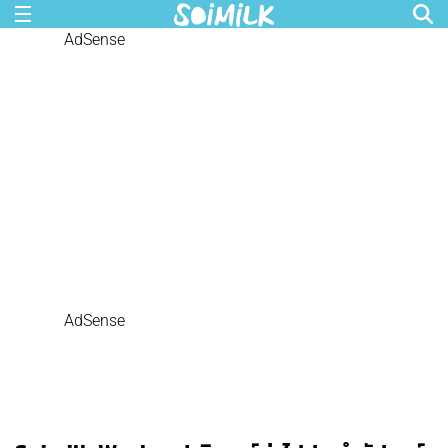
AdSense
AdSense