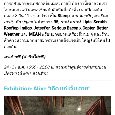
การกลับมาของเทศกาลจิบนมส่งท้ายปี ที่คราวนี้เขาชวนเรา
ไปชนแก้วเสริมแคลเซียมกับศิลปินชื่อดังที่จะมาเปิดวงกัน
ตลอด 8 วัน 11 วง ไม่ว่าจะเป็น
Stamp
,
เบน ชลาทิศ
,
มาเรียม
เกรย์
,
เค้ก ปุญญมันต์
จากวง
B5
,
นนท์ ธนนท์
,
Lipta
,
Scrubb
,
Rooftop
,
Indigo
,
Jetset'er
,
Serious Bacon x Copter
,
Better
Weather
และ
MEAN
พร้อมยกขบวนเครื่องดื่มนม ๆ และร้าน
ค้าคาวหวานมากมายมาชวนเราแข็งแรงเติบใหญ่รับปีใหม่ไป
ด้วยกัน
ค่าเข้าฟรี (ค่ากินไม่ฟรี)
24 - 31 ธ.ค. 16:00 - 22:00 น. ลานหน้าศูนย์การค้าสามย่าน
มิตรทาวน์ MRT สามย่าน
Exhibition: Alive "เกิด แก่ เจ็บ ตาย"