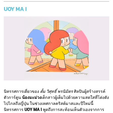
UOY MA I
นิทรรศการเดี่ยวของ
ตั้ม วิศุทธิ์ พรนิมิตร
ศิลปินผู้สร้างสรรค์
ตัวการ์ตูน
น้องมะม่วง
เด็กสาวผู้เต็มไปด้วยความสดใสที่โด่งดัง
ไปไกลถึงญี่ปุ่น ในช่วงเทศกาลคริสต์มาสและปีใหม่นี้
นิทรรศการ
UOY MA I
พูดถึงการสะท้อนเห็นตัวเองจากการ