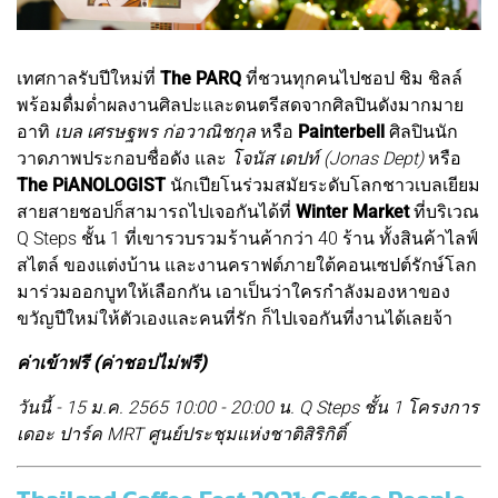
เทศกาลรับปีใหม่ที่
The PARQ
ที่ชวนทุกคนไปชอป ชิม ชิลล์
พร้อมดื่มด่ำผลงานศิลปะและดนตรีสดจากศิลปินดังมากมาย
อาทิ
เบล เศรษฐพร ก่อวาณิชกุล
หรือ
Painterbell
ศิลปินนัก
วาดภาพประกอบชื่อดัง และ
โจนัส เดปท์ (Jonas Dept)
หรือ
The PiANOLOGIST
นักเปียโนร่วมสมัยระดับโลกชาวเบลเยียม
สายสายชอปก็สามารถไปเจอกันได้ที่
Winter Market
ที่บริเวณ
Q Steps ชั้น 1 ที่เขารวบรวมร้านค้ากว่า 40 ร้าน ทั้งสินค้าไลฟ์
สไตล์ ของแต่งบ้าน และงานคราฟต์ภายใต้คอนเซปต์รักษ์โลก
มาร่วมออกบูทให้เลือกกัน เอาเป็นว่าใครกำลังมองหาของ
ขวัญปีใหม่ให้ตัวเองและคนที่รัก ก็ไปเจอกันที่งานได้เลยจ้า
ค่าเข้าฟรี (ค่าชอปไม่ฟรี)
วันนี้ - 15 ม.ค. 2565 10:00 - 20:00 น. Q Steps ชั้น 1 โครงการ
เดอะ ปาร์ค MRT ศูนย์ประชุมแห่งชาติสิริกิติ์