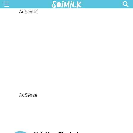
AdSense
AdSense