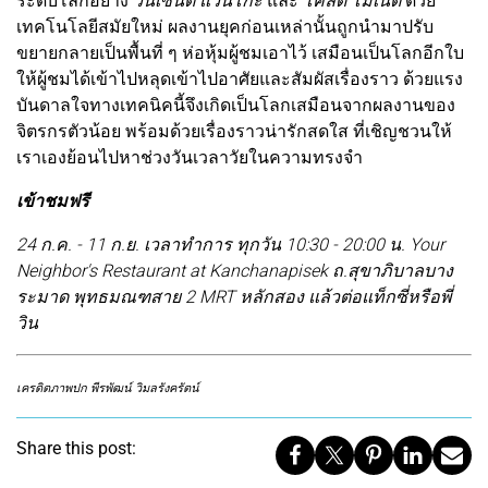
ระดับโลกอย่าง
วินเซนต์ แวนโก๊ะ
และ
โคลด โมเนต์
ด้วย
เทคโนโลยีสมัยใหม่ ผลงานยุคก่อนเหล่านั้นถูกนำมาปรับ
ขยายกลายเป็นพื้นที่ ๆ ห่อหุ้มผู้ชมเอาไว้ เสมือนเป็นโลกอีกใบ
ให้ผู้ชมได้เข้าไปหลุดเข้าไปอาศัยและสัมผัสเรื่องราว ด้วยแรง
บันดาลใจทางเทคนิคนี้จึงเกิดเป็นโลกเสมือนจากผลงานของ
จิตรกรตัวน้อย พร้อมด้วยเรื่องราวน่ารักสดใส ที่เชิญชวนให้
เราเองย้อนไปหาช่วงวันเวลาวัยในความทรงจำ
เข้าชมฟรี
24 ก.ค. - 11 ก.ย. เวลาทำการ ทุกวัน 10:30 - 20:00 น. Your
Neighbor's Restaurant at Kanchanapisek ถ.สุขาภิบาลบาง
ระมาด พุทธมณฑสาย 2 MRT หลักสอง แล้วต่อแท็กซี่หรือพี่
วิน
เครดิตภาพปก พีรพัฒน์ วิมลรังครัตน์
Share this post: