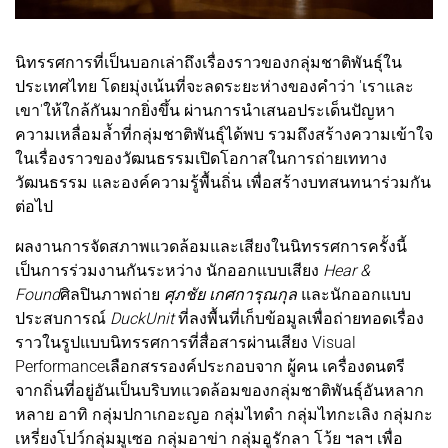
นิทรรศการที่เป็นบอกเล่าถึงเรื่องราวของกลุ่มชาติพันธุ์ใน
ประเทศไทย โดยมุ่งเน้นที่จะลดระยะห่างของคำว่า 'เราและ
เขา'ให้ใกล้กันมากยิ่งขึ้น ผ่านการนำเสนอประเด็นปัญหา
ความเหลื่อมล้ำที่กลุ่มชาติพันธุ์ได้พบ รวมถึงสร้างความเข้าใจ
ในเรื่องราวของวัฒนธรรมเปิดโอกาสในการถ่ายเททาง
วัฒนธรรม และองค์ความรู้พื้นถิ่น เพื่อสร้างบทสนทนาร่วมกัน
ต่อไป
ผลงานการจัดสภาพแวดล้อมและเสียงในนิทรรศการครั้งนี้
เป็นการร่วมงานกันระหว่าง นักออกแบบเสียง
Hear &
Found
ศิลปินภาพถ่าย
ศุภชัย เกศการุณกุล
และนักออกแบบ
ประสบการณ์
DuckUnit
ที่ลงพื้นที่เก็บข้อมูลเพื่อถ่ายทอดเรื่อง
ราวในรูปแบบนิทรรศการที่สื่อสารผ่านเสียง Visual
Performanceเลือกสรรองค์ประกอบจาก ผู้คน เครื่องดนตรี
จากถิ่นที่อยู่อันเป็นบริบทแวดล้อมของกลุ่มชาติพันธุ์อันหลาก
หลาย อาทิ กลุ่มปกาเกอะญอ กลุ่มไทดำ กลุ่มไทกะเลิง กลุ่มกะ
เหรี่ยงโปว์กลุ่มมูเซอ กลุ่มอาข่า กลุ่มอูรักลา โว้ย ฯลฯ เพื่อ