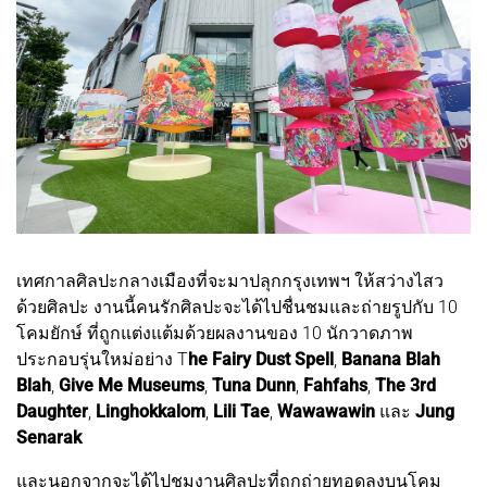
เทศกาลศิลปะกลางเมืองที่จะมาปลุกกรุงเทพฯ ให้สว่างไสว
ด้วยศิลปะ งานนี้คนรักศิลปะจะได้ไปชื่นชมและถ่ายรูปกับ 10
โคมยักษ์ ที่ถูกแต่งแต้มด้วยผลงานของ 10 นักวาดภาพ
ประกอบรุ่นใหม่อย่าง T
he Fairy Dust Spell
,
Banana Blah
Blah
,
Give Me Museums
,
Tuna Dunn
,
Fahfahs
,
The 3rd
Daughter
,
Linghokkalom
,
Lili Tae
,
Wawawawin
และ
Jung
Senarak
และนอกจากจะได้ไปชมงานศิลปะที่ถูกถ่ายทอดลงบนโคม