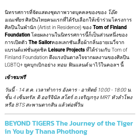
นิทรรศการที่จัดแสดงชุดภาพวาดบุคคลของของ
โอ๊ต
มณเฑียร
ศิลปินไทยคนแรกที่ได้รับเลือกให้เข้าร่วมโครงการ
ศิลปินในพำนัก (Artist in Residence) ของ
Tom of Finland
Foundation
โดยผลงานในนิทรรศการนี้ก็เป็นส่วนหนึ่งของ
การเปิดตัว
The Sailor
คอลเลกชันเสื้อผ้ากลิ่นอายเนวี่จาก
แบรนด์แฟชั่นสุดชิค
Leisure Projects
ที่ได้ร่วมกับ Tom of
Finland Foundation ดึงแรงบันดาลใจจากผลงานของศิลปิน
LGBTQ+ ยุคบุกเบิกอย่าง
ทอม ฟินแลนด์
มาไว้ในคอลฯ นี้
เข้าชมฟรี
วันนี้ - 14 ส.ค. เวลาทำการ อังคาร - อาทิตย์ 10:00 - 18:00 น.
ชั้น 4 เซ็นทรัล: ดิ ออริจินัล สโตร์ ถ.เจริญกรุง MRT หัวลำโพง
หรือ BTS สะพานตากสิน แล้วต่อพี่วิน
BEYOND TIGERS The Journey of the Tiger
in You by Thana Phothong