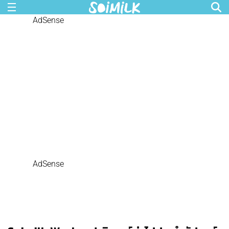
AdSense
AdSense