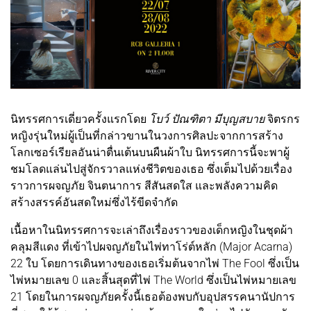
นิทรรศการเดี่ยวครั้งแรกโดย
โบว์ ปัณฑิตา มีบุญสบาย
จิตรกร
หญิงรุ่นใหม่ผู้เป็นที่กล่าวขานในวงการศิลปะจากการสร้าง
โลกเซอร์เรียลอันน่าตื่นเต้นบนผืนผ้าใบ นิทรรศการนี้จะพาผู้
ชมโลดแล่นไปสู่จักรวาลแห่งชีวิตของเธอ ซึ่งเต็มไปด้วยเรื่อง
ราวการผจญภัย จินตนาการ สีสันสดใส และพลังความคิด
สร้างสรรค์อันสดใหม่ซึ่งไร้ขีดจำกัด
เนื้อหาในนิทรรศการจะเล่าถึงเรื่องราวของเด็กหญิงในชุดผ้า
คลุมสีแดง ที่เข้าไปผจญภัยในไพ่ทาโร่ต์หลัก (Major Acarna)
22 ใบ โดยการเดินทางของเธอเริ่มต้นจากไพ่ The Fool ซึ่งเป็น
ไพ่หมายเลข 0 และสิ้นสุดที่ไพ่ The World ซึ่งเป็นไพ่หมายเลข
21 โดยในการผจญภัยครั้งนี้เธอต้องพบกับอุปสรรคนานัปการ