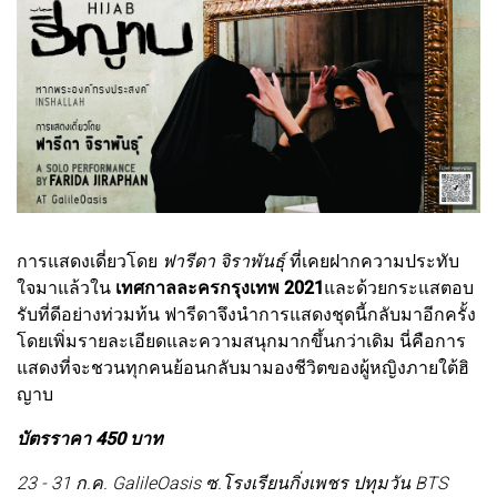
การแสดงเดี่ยวโดย
ฟารีดา จิราพันธุ์
ที่เคยฝากความประทับ
ใจมาแล้วใน
เทศกาลละครกรุงเทพ 2021
และด้วยกระแสตอบ
รับที่ดีอย่างท่วมท้น ฟารีดาจึงนำการแสดงชุดนี้กลับมาอีกครั้ง
โดยเพิ่มรายละเอียดและความสนุกมากขึ้นกว่าเดิม นี่คือการ
แสดงที่จะชวนทุกคนย้อนกลับมามองชีวิตของผู้หญิงภายใต้ฮิ
ญาบ
บัตรราคา 450 บาท
23 - 31 ก.ค. GalileOasis ซ.โรงเรียนกิ่งเพชร ปทุมวัน BTS