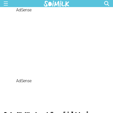
AdSense
AdSense