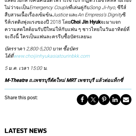
แสดงวัยกลางคนคนนี้ดี เพราะเขาปรากฏตัวในซีรีส์หลายเรื่อง
ไม่ว่าจะเป็น
Emergency Couple
ที่เล่นคู่กับ
Song Ji-hyo,
ซีรีส์
สืบสวนเนื้อเรื่องเข้มข้น
Justice
และ
An Empress's Dignity
ซี
รีส์เรตติงพุ่งแรงของปี 2018 โดย
Choi Jin Hyuk
จะมาแจก
ความสดใสต้อนรับปีใหม่ให้กับแฟน ๆ ชาวไทยในวันอาทิตย์ที่
จะถึงนี้ ใครเป็นแฟนละครรีบซื้อบัตรเลยนะ
บัตรราคา 2,800-5,200 บาท ซื้อบัตร
ได้ที่
www.choijinhyukasiatourinbkk.com
5 ม.ค. เวลา 15:00 น.
M-Theatre ถ.เพชรบุรีตัดใหม่ MRT เพชรบุรี แล้วต่อแท็กซี่
Share this post:
LATEST NEWS