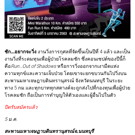
ชัก...อยากจะวิ่ง
งานวิ่งการกุศลที่จัดขึ้นเป็นปีที่ 4 แล้ว และเป็น
งานวิ่งที่ระดมทุนเพื่อผู้ป่วยโรคลมชัก ซึ่งคอนเซปต์ของปีนี้ก็
คือ
Run…Out of Shadows
หรือการวิ่งออกจากเงามืดแห่ง
ความทุกข์และความเจ็บป่วย โดยเขาจะยกขบวนกันไปวิ่งบน
สะพานมหาเจษฎาบดินทรานุสรณ์ จังหวัดนนทบุรี ในระยะ
ทาง 5 กม.และทุกบาททุกสตางค์จะถูกส่งไปที่กองทุนเพื่อผู้ป่วย
โรคลมชัก ถือเป็นการทำบุญให้ตัวเองและผู้อื่นไปในตัว
ปิดรับสมัครแล้ว
5 ม.ค.
สะพานมหาเจษฎาบดินทรานุสรณ์จ.นนทบุรี