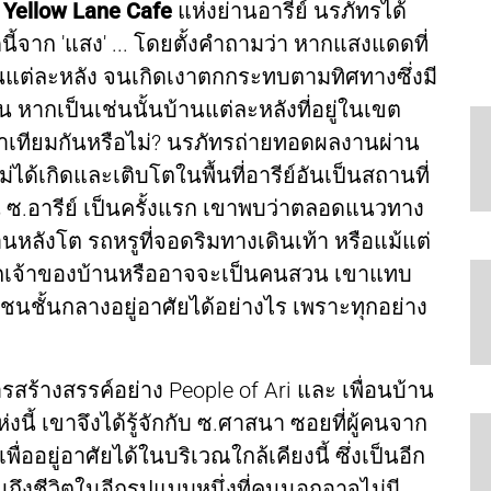
่
Yellow Lane Cafe
แห่งย่านอารีย์ นรภัทรได้
าก 'แสง' ... โดยตั้งคำถามว่า หากแสงแดดที่
แต่ละหลัง จนเกิดเงาตกกระทบตามทิศทางซึ่งมี
หากเป็นเช่นนั้นบ้านแต่ละหลังที่อยู่ในเขต
เท่าเทียมกันหรือไม่? นรภัทรถ่ายทอดผลงานผ่าน
้เกิดและเติบโตในพื้นที่อารีย์อันเป็นสถานที่
 ซ.อารีย์ เป็นครั้งแรก เขาพบว่าตลอดแนวทาง
บ้านหลังโต รถหรูที่จอดริมทางเดินเท้า หรือแม้แต่
ีจากเจ้าของบ้านหรืออาจจะเป็นคนสวน เขาแทบ
กชนชั้นกลางอยู่อาศัยได้อย่างไร เพราะทุกอย่าง
ารสร้างสรรค์อย่าง People of Ari และ เพื่อนบ้าน
ห่งนี้ เขาจึงได้รู้จักกับ ซ.ศาสนา ซอยที่ผู้คนจาก
อยู่อาศัยได้ในบริเวณใกล้เคียงนี้ ซึ่งเป็นอีก
เห็นถึงชีวิตในอีกรูปแบบหนึ่งที่คนนอกอาจไม่มี