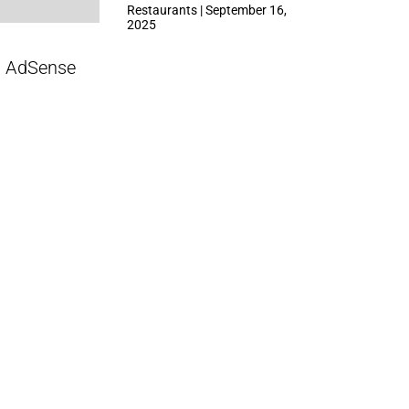
ที่ Central Park
Restaurants | September 16,
2025
AdSense