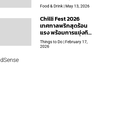
ใหญ่สุดเท่าที่เคยจัดมา
Food & Drink | May 13, 2026
Chilli Fest 2026
เทศกาลพริกสุดร้อน
แรง พร้อมการแข่งกิน
พริก จัด 28 มี.ค.นี้ ที่โรง
Things to Do | February 17,
แรมคิมป์ตัน มาลัยฯ
2026
dSense