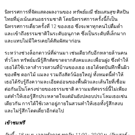
นิทรรศการที่จัดแสดงผลงานของ
ทรัพย์มณี ชัยแสนสุข
ศิลปิน
ไทยที่มุ่งเน้นเสนอธรรมชาติ โดยนิทรรศการครั้งนี้ก็เป็น
นิทรรศการเดี่ยวครั้งที่ 12 ของเธอ ซึ่งจะพาทุกคนไปดื่มด่ำ
และเข้าถึงธรรมชาติในระดับอนุภาค ซึ่งเป็นระดับที่เล็กมาก
และแทบไม่มีใครเคยได้สัมผัสมาก่อน
ระหว่างช่วงล็อกดาวน์ที่ผ่านมา เช่นเดียวกับอีกหลายล้านคน
ทั่วโลก ทรัพย์มณีรู้สึกตัดขาดจากสังคมและเพื่อนฝูง ซึ่งทำให้
เธอได้ใช้เวลาสำรวจสวนที่บ้านของเธอ เธอได้จดบันทึกพื้นผิว
ของพืช ดอกไม้ แมลง รวมถึงสัตว์น้อยใหญ่ ทั้งหมดนี้ทำให้
เธอได้รับรู้ถึงความละเอียดอ่อนของพื้นผิวและเส้นใยที่เชื่อม
ต่อกันเป็นโครงข่ายของธรรมชาติ ความมหัศจรรย์นี้ไม่เพียง
แต่ทำให้เธอรู้สึกประหลาดใจแต่มันยังปลอบประโลมเธอเช่น
เดียวกัน การได้ใช้เวลาอยู่ภายในสวนทำให้เธอทั้งรู้สึกสงบ
และไม่รู้สึกโดดเดี่ยวอีกต่อไป
เข้าชมฟรี
วันนี้ - 18 เม.ย. เวลาทำการ ทุกวัน 11:00 - 20:00 น. (วันเสาร์ -