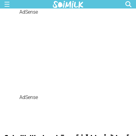
AdSense
AdSense