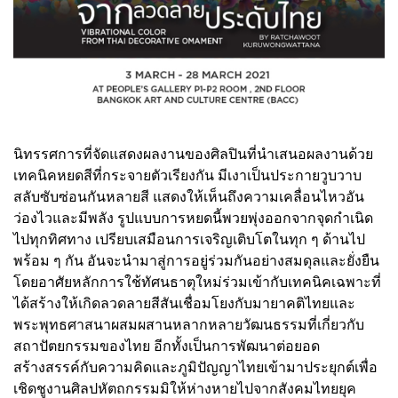
นิทรรศการที่จัดแสดงผลงานของศิลปินที่นำเสนอผลงานด้วย
เทคนิคหยดสีที่กระจายตัวเรียงกัน มีเงาเป็นประกายวูบวาบ
สลับซับซ่อนกันหลายสี แสดงให้เห็นถึงความเคลื่อนไหวอัน
ว่องไวและมีพลัง รูปแบบการหยดนี้พวยพุ่งออกจากจุดกำเนิด
ไปทุกทิศทาง เปรียบเสมือนการเจริญเติบโตในทุก ๆ ด้านไป
พร้อม ๆ กัน อันจะนำมาสู่การอยู่ร่วมกันอย่างสมดุลและยั่งยืน
โดยอาศัยหลักการใช้ทัศนธาตุใหม่ร่วมเข้ากับเทคนิคเฉพาะที่
ได้สร้างให้เกิดลวดลายสีสันเชื่อมโยงกับมายาคติไทยและ
พระพุทธศาสนาผสมผสานหลากหลายวัฒนธรรมที่เกี่ยวกับ
สถาปัตยกรรมของไทย อีกทั้งเป็นการพัฒนาต่อยอด
สร้างสรรค์กับความคิดและภูมิปัญญาไทยเข้ามาประยุกต์เพื่อ
เชิดชูงานศิลปหัตถกรรมมิให้ห่างหายไปจากสังคมไทยยุค