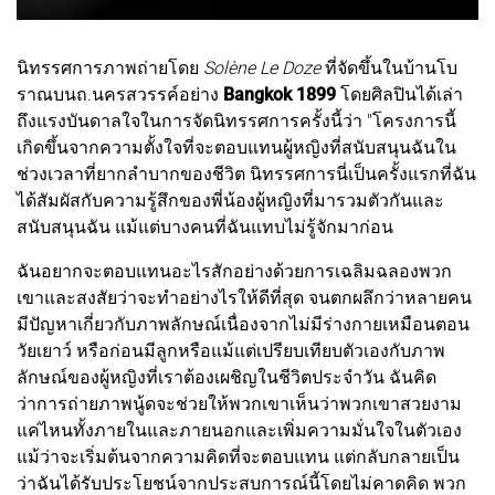
นิทรรศการภาพถ่ายโดย
Solène Le Doze
ที่จัดขึ้นในบ้านโบ
ราณบนถ.นครสวรรค์อย่าง
Bangkok 1899
โดยศิลปินได้เล่า
ถึงแรงบันดาลใจในการจัดนิทรรศการครั้งนี้ว่า "โครงการนี้
เกิดขึ้นจากความตั้งใจที่จะตอบแทนผู้หญิงที่สนับสนุนฉันใน
ช่วงเวลาที่ยากลำบากของชีวิต นิทรรศการนี่เป็นครั้งแรกที่ฉัน
ได้สัมผัสกับความรู้สึกของพี่น้องผู้หญิงที่มารวมตัวกันและ
สนับสนุนฉัน แม้แต่บางคนที่ฉันแทบไม่รู้จักมาก่อน
ฉันอยากจะตอบแทนอะไรสักอย่างด้วยการเฉลิมฉลองพวก
เขาและสงสัยว่าจะทำอย่างไรให้ดีที่สุด จนตกผลึกว่าหลายคน
มีปัญหาเกี่ยวกับภาพลักษณ์เนื่องจากไม่มีร่างกายเหมือนตอน
วัยเยาว์ หรือก่อนมีลูกหรือแม้แต่เปรียบเทียบตัวเองกับภาพ
ลักษณ์ของผู้หญิงที่เราต้องเผชิญในชีวิตประจำวัน ฉันคิด
ว่าการถ่ายภาพนู้ดจะช่วยให้พวกเขาเห็นว่าพวกเขาสวยงาม
แค่ไหนทั้งภายในและภายนอกและเพิ่มความมั่นใจในตัวเอง
แม้ว่าจะเริ่มต้นจากความคิดที่จะตอบแทน แต่กลับกลายเป็น
ว่าฉันได้รับประโยชน์จากประสบการณ์นี้โดยไม่คาดคิด พวก