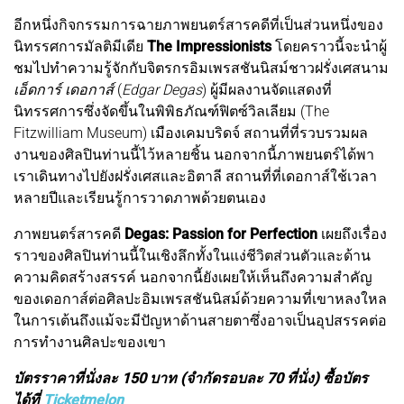
อีกหนึ่งกิจกรรมการฉายภาพยนตร์สารคดีที่เป็นส่วนหนึ่งของ
นิทรรศการมัลติมีเดีย
The Impressionists
โดยคราวนี้จะนำผู้
ชมไปทำความรู้จักกับจิตรกรอิมเพรสชันนิสม์ชาวฝรั่งเศสนาม
เอ็ดการ์ เดอกาส์
(
Edgar Degas
) ผู้มีผลงานจัดแสดงที่
นิทรรศการซึ่งจัดขึ้นในพิพิธภัณฑ์ฟิตซ์วิลเลียม (The
Fitzwilliam Museum) เมืองเคมบริดจ์ สถานที่ที่รวบรวมผล
งานของศิลปินท่านนี้ไว้หลายชิ้น นอกจากนี้ภาพยนตร์ได้พา
เราเดินทางไปยังฝรั่งเศสและอิตาลี สถานที่ที่เดอกาส์ใช้เวลา
หลายปีและเรียนรู้การวาดภาพด้วยตนเอง
ภาพยนตร์สารคดี
Degas: Passion for Perfection
เผยถึงเรื่อง
ราวของศิลปินท่านนี้ในเชิงลึกทั้งในแง่ชีวิตส่วนตัวและด้าน
ความคิดสร้างสรรค์ นอกจากนี้ยังเผยให้เห็นถึงความสำคัญ
ของเดอกาส์ต่อศิลปะอิมเพรสชันนิสม์ด้วยความที่เขาหลงใหล
ในการเต้นถึงแม้จะมีปัญหาด้านสายตาซึ่งอาจเป็นอุปสรรคต่อ
การทำงานศิลปะของเขา
บัตรราคาที่นั่งละ 150 บาท (จำกัดรอบละ 70 ที่นั่ง) ซื้อบัตร
ได้ที่
Ticketmelon