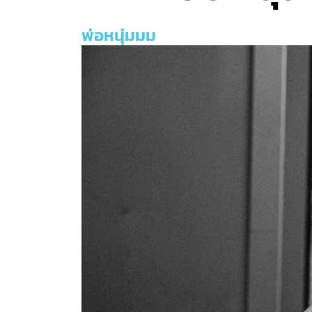
พ่อหนุ่มมม