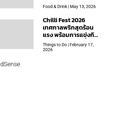
ใหญ่สุดเท่าที่เคยจัดมา
Food & Drink | May 13, 2026
Chilli Fest 2026
เทศกาลพริกสุดร้อน
แรง พร้อมการแข่งกิน
พริก จัด 28 มี.ค.นี้ ที่โรง
Things to Do | February 17,
แรมคิมป์ตัน มาลัยฯ
2026
dSense