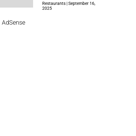
ที่ Central Park
Restaurants | September 16,
2025
AdSense