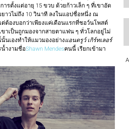
รตั้งแต่อายุ 15 ขวบ ด้วยก้าวเล็ก ๆ ที่เขาอัด
ามยาวไม่ถึง 10 วินาที ลงในแอปชื่อหนึ่ง ณ
้ แต่ต้องบอกว่าเพียงแค่เดือนแรกที่ชอว์นโพสต์
้เขาเป็นถูกมองจากสายตาแฟน ๆ ทั่วโลกอยู่ไม่
นี้นั้นเองทำให้แมวมองอย่าง
แอนดรูว์ เกิร์ทเลอร์
น้ำงามชื่อ
Shawn Mendes
คนนี้ เรียกเข้ามา
A