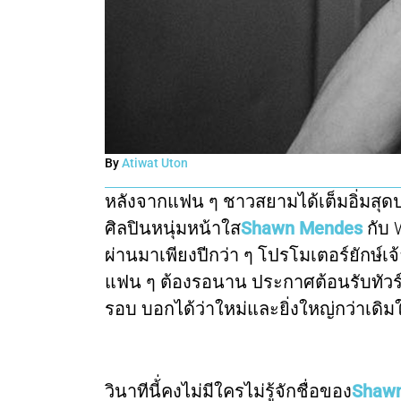
By
Atiwat Uton
หลังจากแฟน ๆ ชาวสยามได้เต็มอิ่มสุ
ศิลปินหนุ่มหน้าใส
Shawn Mendes
กับ 
ผ่านมาเพียงปีกว่า ๆ โปรโมเตอร์ยักษ์เจ
แฟน ๆ ต้องรอนาน ประกาศต้อนรับทัวร์คอน
รอบ บอกได้ว่าใหม่และยิ่งใหญ่กว่าเดิม
วินาทีนี้่คงไม่มีใครไม่รู้จักชื่อของ
Shaw