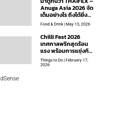
มาดูกันว่า THAIFEX –
Anuga Asia 2026 จัด
เต็มอย่างไร ถึงได้ยิ่ง
ใหญ่สุดเท่าที่เคยจัดมา
Food & Drink | May 13, 2026
Chilli Fest 2026
เทศกาลพริกสุดร้อน
แรง พร้อมการแข่งกิน
พริก จัด 28 มี.ค.นี้ ที่โรง
Things to Do | February 17,
แรมคิมป์ตัน มาลัยฯ
2026
dSense