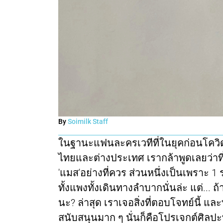
By
Soimilk Staff
ในฐานะแฟนละครเวทีที่ในยุคก่อนโควิด
ไทยและต่างประเทศ เรากล้าพูดเลยว่าที่ผ
'แมส'อย่างที่ควร ส่วนหนึ่งเป็นเพราะ 1
ทั้งแพงทั้งเดินทางลำบากนั่นล่ะ แต่... 
นะ? ล่าสุด เราเจอสิ่งที่ตอบโจทย์นี้
สนับสนุนมาก ๆ นั่นก็คือโปรเจกต์ศิลปะที