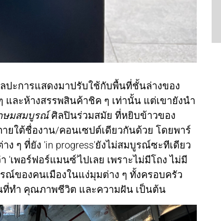
ลปะการแสดงมาปรับใช้กับพื้นที่ชั้นล่างของ
 และห้างสรรพสินค้าชิค ๆ เท่านั้น แต่เขายังนำ
งเกษมสมบูรณ์
ศิลปินร่วมสมัย ที่หยิบข้าวของ
ภายใต้ชื่องาน/คอนเซปต์เดียวกันด้วย โดยพาร์
 ๆ ที่ยัง 'in progress'ยังไม่สมบูรณ์ซะทีเดียว
่า 'เพอร์ฟอร์แมนซ์'ไปเลย เพราะไม่มีโถง ไม่มี
บูรณ์ของคนเมืองในแง่มุมต่าง ๆ ทั้งครอบครัว
ที่ทำ คุณภาพชีวิต และความฝัน เป็นต้น