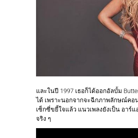
และในปี 1997 เธอก็ได้ออกอัลบั้ม Butter
ได้ เพราะนอกจากจะฉีกภาพลักษณ์คอนเซ
เซ็กซี่ขยี้ใจแล้ว แนวเพลงยังเป็น อาร์แอ
จริง ๆ