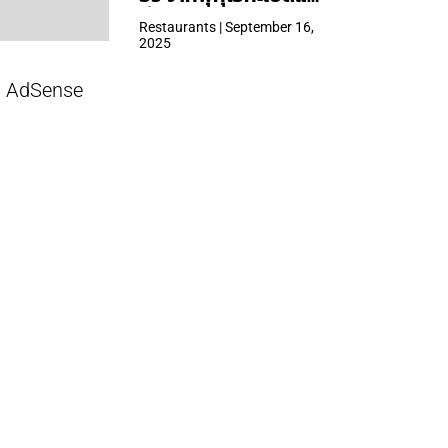
ที่ Central Park
Restaurants | September 16,
2025
AdSense