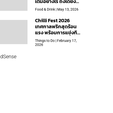
เต็มอย่างไร ถึงได้ยิ่ง
ใหญ่สุดเท่าที่เคยจัดมา
Food & Drink | May 13, 2026
Chilli Fest 2026
เทศกาลพริกสุดร้อน
แรง พร้อมการแข่งกิน
พริก จัด 28 มี.ค.นี้ ที่โรง
Things to Do | February 17,
แรมคิมป์ตัน มาลัยฯ
2026
dSense