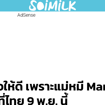
AdSense
วให้ดี เพราะแม่หมี M
่ไทย 9 พ.ย. นี้