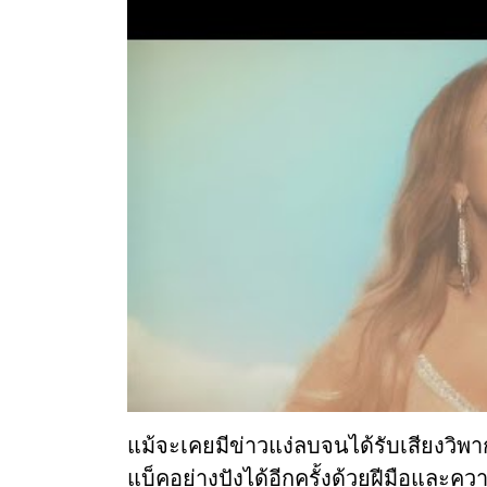
แม้จะเคยมีข่าวแง่ลบจนได้รับเสียงวิพา
แบ็คอย่างปังได้อีกครั้งด้วยฝีมือและ