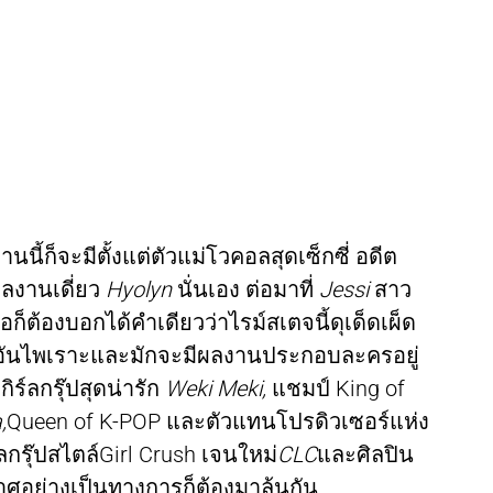
นนี้ก็จะมีตั้งแต่ตัวแม่โวคอลสุดเซ็กซี่ อดีต
ผลงานเดี่ยว
Hyolyn
นั่นเอง ต่อมาที่
Jessi
สาว
็ต้องบอกได้คำเดียวว่าไรม์สเตจนี้ดุเด็ดเผ็ด
เสียงอันไพเราะและมักจะมีผลงานประกอบละครอยู่
ร์ลกรุ๊ปสุดน่ารัก
Weki Meki,
แชมป์ King of
,
Queen of K-POP และตัวแทนโปรดิวเซอร์แห่ง
ร์ลกรุ๊ปสไตล์Girl Crush เจนใหม่
CLC
และศิลปิน
ศอย่างเป็นทางการก็ต้องมาลุ้นกัน