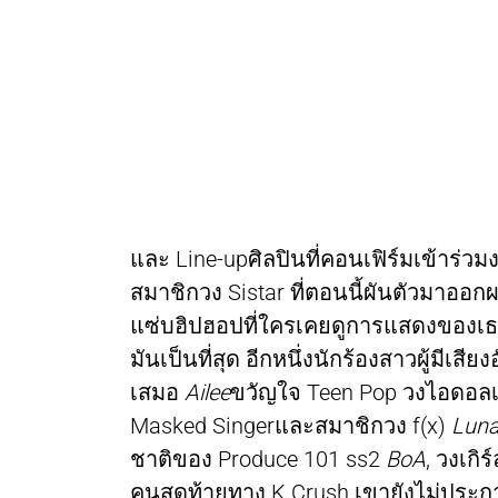
และ Line-upศิลปินที่คอนเฟิร์มเข้าร่วมงา
สมาชิกวง Sistar ที่ตอนนี้ผันตัวมาออก
แซ่บฮิปฮอปที่ใครเคยดูการแสดงของเธอก
มันเป็นที่สุด อีกหนึ่งนักร้องสาวผู้มี
เสมอ
Ailee
ขวัญใจ Teen Pop วงไอดอลเกิ
Masked Singerและสมาชิกวง f(x)
Luna
ชาติของ Produce 101 ss2
BoA
, วงเกิ
คนสุดท้ายทาง K Crush เขายังไม่ประกา