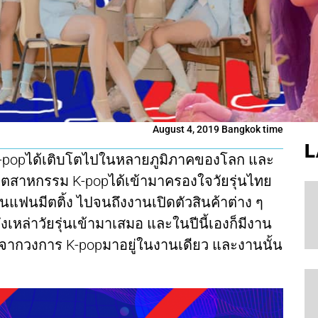
August 4, 2019 Bangkok time
L
ม K-popได้เติบโตไปในหลายภูมิภาคของโลก และ
อุตสาหกรรม K-popได้เข้ามาครองใจวัยรุ่นไทย
านแฟนมีตติ้ง ไปจนถึงงานเปิดตัวสินค้าต่าง ๆ
ดึงเหล่าวัยรุ่นเข้ามาเสมอ และในปีนี้เองก็มีงาน
ม่จากวงการ K-popมาอยู่ในงานเดียว และงานนั้น