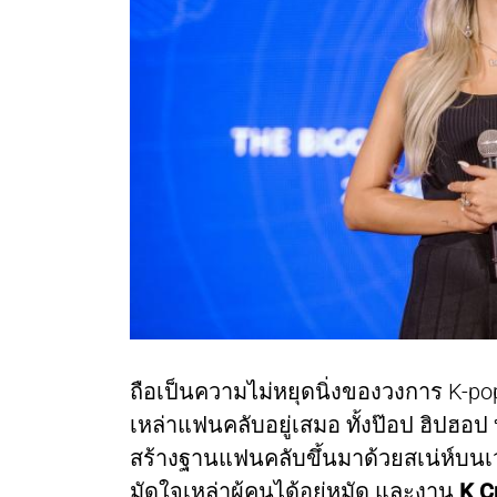
ถือเป็นความไม่หยุดนิ่งของวงการ K-popท
เหล่าแฟนคลับอยู่เสมอ ทั้งป๊อป ฮิปฮอป 
สร้างฐานแฟนคลับขึ้นมาด้วยสเน่ห์บนเว
มัดใจเหล่าผู้คนได้อยู่หมัด และงาน
K C