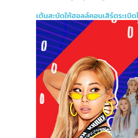
เต้นสะบัดให้ฮอลล์คอนเสิร์ตระเบิด