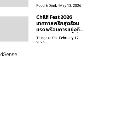
ใหญ่สุดเท่าที่เคยจัดมา
Food & Drink | May 13, 2026
Chilli Fest 2026
เทศกาลพริกสุดร้อน
แรง พร้อมการแข่งกิน
พริก จัด 28 มี.ค.นี้ ที่โรง
Things to Do | February 17,
แรมคิมป์ตัน มาลัยฯ
2026
dSense