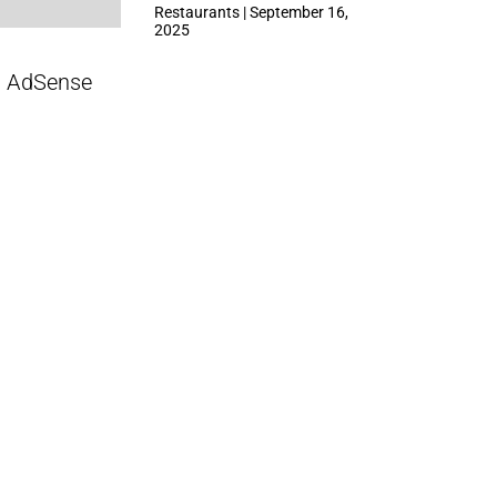
ที่ Central Park
Restaurants | September 16,
2025
AdSense