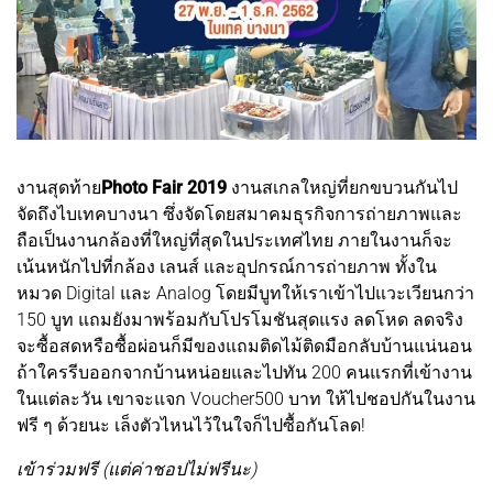
งานสุดท้าย
Photo Fair 2019
งานสเกลใหญ่ที่ยกขบวนกันไป
จัดถึงไบเทคบางนา ซึ่งจัดโดยสมาคมธุรกิจการถ่ายภาพและ
ถือเป็นงานกล้องที่ใหญ่ที่สุดในประเทศไทย ภายในงานก็จะ
เน้นหนักไปที่กล้อง เลนส์ และอุปกรณ์การถ่ายภาพ ทั้งใน
หมวด Digital และ Analog โดยมีบูทให้เราเข้าไปแวะเวียนกว่า
150 บูท แถมยังมาพร้อมกับโปรโมชันสุดแรง ลดโหด ลดจริง
จะซื้อสดหรือซื้อผ่อนก็มีของแถมติดไม้ติดมือกลับบ้านแน่นอน
ถ้าใครรีบออกจากบ้านหน่อยและไปทัน 200 คนแรกที่เข้างาน
ในแต่ละวัน เขาจะแจก Voucher500 บาท ให้ไปชอปกันในงาน
ฟรี ๆ ด้วยนะ เล็งตัวไหนไว้ในใจก็ไปซื้อกันโลด!
เข้าร่วมฟรี (แต่ค่าชอปไม่ฟรีนะ)