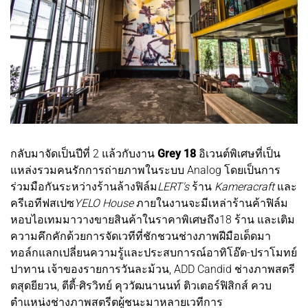
กลับมาจัดเป็นปีที่ 2 แล้วกับงาน
Grey 18
อิเวนต์พิเศษที่เป็น
แหล่งรวมคนรักการถ่ายภาพในระบบ Analog โดยเป็นการ
ร่วมมือกันระหว่างร้านล้างฟิล์ม
LERT's
ร้าน
Kameracraft
และ
ครีเอทีฟสเปซ
YELO House
ภายในงานจะมีเหล่าร้านค้าฟิล์ม
หอบไอเทมมาวางขายสินค้าในราคาพิเศษถึง18 ร้าน และเติม
ความคึกคักด้วยการจัดเวทีที่ชักชวนช่างภาพฝีมือเด็ดมา
ทอล์กแลกเปลี่ยนความรู้และประสบการณ์อาทิโอ๊ต-ปราโมทย์
ปาทาน เจ้าของรายการวันละม้วน, ADD Candid ช่างภาพสตรี
ตสุดยียวน, ตีตี้-ศิรวิทย์ คุววัฒนานนท์ ติวเตอร์ฟิสิกส์ ควบ
ตำแหน่งช่างภาพสตรีตผู้ชนะมาหลายเวทีการ