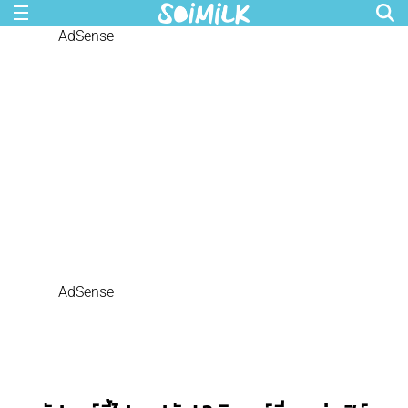
AdSense
AdSense