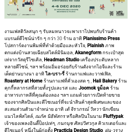
งานเฟสติวัลสนุก ๆ รับลมหนาวจะพาเราไปพบกับร้านค้า
แบรนด์ดีไซน์น่ารัก ๆ กว่า 30 ร้าน อาทิ
Pianissimo Press
โปสการ์ดงานพิมพ์ที่ทำด้วยมือและหัวใจ,
Plainish
ภาพ
ตกแต่งบ้านสวยเฉียบสไตล์มินิมอล,
Akanegform
กระเป๋าสุด
เท่จากวัสดุรีไซเคิล,
Headman Studio
เครื่องประดับหลาก
หลายดีไซน์, ฯลฯ พร้อมอิ่มอร่อยกับร้านดังจากไอจีและร้าน
เด็ดย่านบางนา อาทิ
ไล-บรา-รี่
ร้านกาแฟและวาฟเฟิล,
Roastery at Home
ร้านกาแฟที่คั่วเองสด ๆ ,
Haii Bakery
ร้าน
คุกกี้หลากรสที่สวยทั้งรูปและรส และ
Joomok จูม็อค
ร้าน
อาหารเกาหลีที่คุณต้องลอง ฯลฯ แถมด้วยการเปิดท้ายขาย
ของจากศิลปินและดีไซเนอร์ที่จะนำสินค้าสุดพิเศษและของ
สะสมส่วนตัวมาจำหน่าย อาทิ
เต้ จิราภรณ์ วิหวา
นักเขียน
แนวไลฟ์สไตล์,
ณภัค นิธิพัสกร
หรือศิลปินในนาม
Fluffypak
เจ้าของเพลงอินดี้ป็อปเท่ๆ,
กนกนุช ศิลปวิศวกุล
คิวเรเตอร์และ
ดีไซเนอร์ หนึ่งในผู้ก่อตั้ง
Practicla Design Studio
,
ฝน-วราง