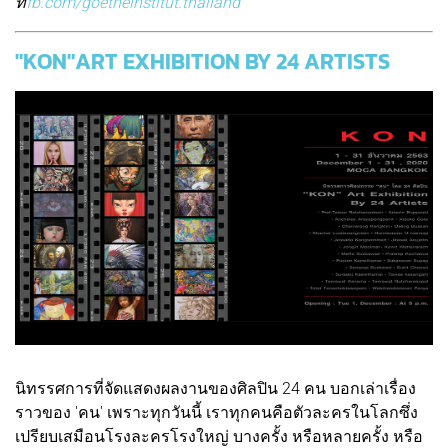
ที่
fb.com/goetheinstitut.thailand
"KON"ART EXHIBITION BY 24 ARTISTS
นิทรรศการที่จัดแสดงผลงานของศิลปิน 24 คน บอกเล่าเรื่อง
ราวของ 'คน' เพราะทุกวันนี้ เราทุกคนคือตัวละครในโลกซึ่ง
เปรียบเสมือนโรงละครโรงใหญ่ บางครั้ง หรือหลายครั้ง หรือ