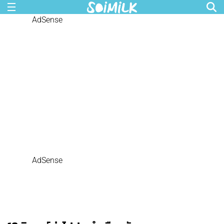
AdSense
AdSense