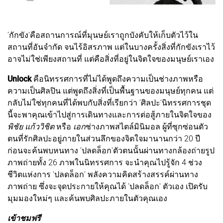
'กักขัง'คือสถานการณ์ที่มุนษย์เราถูกบังคับให้เก็บตัวไว้ใน
สถานที่อันจำกัด จนไร้อิสรภาพ แต่ในบางครั้งสิ่งที่กักขังเราไว้
อาจไม่ใช่เพียงสถานที่ แต่คือสิ่งที่อยู่ในจิตใจของมนุษย์เราเอง
Unlock
คือนิทรรศการที่ไม่ได้พูดถึงความเป็นช่างภาพหรือ
ความเป็นศิลปิน แต่พูดถึงสิ่งที่เป็นพื้นฐานของมนุษย์ทุกคน แต่
กลับไม่ใช่ทุกคนที่ได้พบกับสิ่งที่เรียกว่า 'ศิลปะ'นิทรรศการชุด
นี้จะพาคุณเข้าไปสู่การเดินทางและการต่อสู้ภายในจิตใจของ
พิชัย แก้ววิชิต
หรือ
เอก
ช่างภาพสไตล์มินิมอล ผู้ที่ซุกซ่อนตัว
ตนที่รักศิลปะอยู่ภายในส่วนลึกของจิตใจมานานกว่า 20 ปี
ก่อนจะค้นพบหนทาง 'ปลดล็อก'ตัวตนนั้นผ่านทางกล้องถ่ายรูป
ภาพถ่ายทั้ง 26 ภาพในนิทรรศการ จะนำคุณไปรู้จัก 4 ช่วง
ชีวิตแห่งการ 'ปลดล็อก' พลังความคิดสร้างสรรค์ผ่านทาง
ภาพถ่าย ซึ่งจะจุดประกายให้คุณได้ 'ปลดล็อก' ตัวเอง เปิดรับ
มุมมองใหม่ๆ และค้นพบศิลปะภายในตัวคุณเอง
เข้าชมฟรี