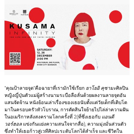
"คุณป้าลายจุด"คือฉายาที่เรามักใช้เรียก
ยาโยอิ คุซามะ
ศิลปิน
หญิงญี่ปุ่นตัวแม่ผู้สร้างนามระบือลือลั่นด้วยผลงานลายจุดอัน
แสนจัดจ้าน หนังย้อนเล่าเรื่องของเธอนับตั้งแต่วัยเด็กที่เติบโต
มาในครอบครัวหัวโบราณ, การตัดสินใจย้ายไปไล่ล่าความฝัน
ในอเมริกาหลังสงครามโลกครั้งที่ 2(ที่ซึ่งเธอกับ
แอนดี
วอร์ฮอล
แข่งกันแย่งความสนใจจากสื่อ), ความมุ่งมั่นส่วนตัว
ซึ่งทำให้เธอก้าวสู่เวทีศิลปะระดับโลกได้สำเร็จ และชีวิตใน