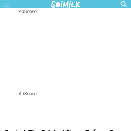
AdSense
AdSense