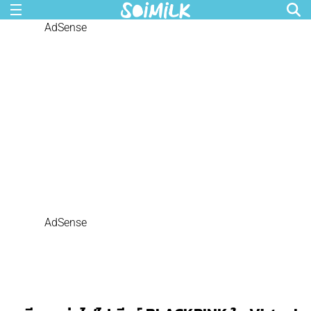
AdSense
AdSense