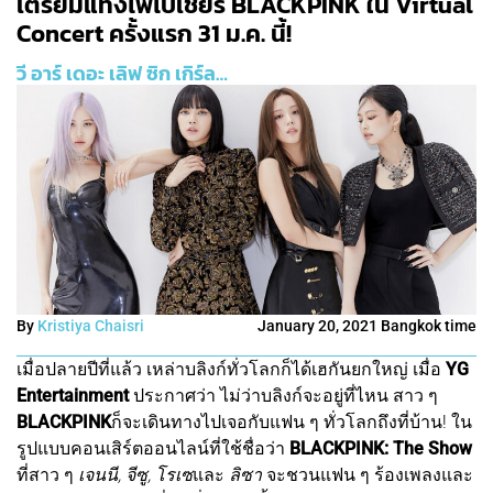
เตรียมแท่งไฟไปเชียร์ BLACKPINK ใน Virtual
Concert ครั้งแรก 31 ม.ค. นี้!
วี อาร์ เดอะ เลิฟ ซิก เกิร์ล…
By
Kristiya Chaisri
January 20, 2021 Bangkok time
เมื่อปลายปีที่แล้ว เหล่าบลิงก์ทั่วโลกก็ได้เฮกันยกใหญ่ เมื่อ
YG
Entertainment
ประกาศว่า ไม่ว่าบลิงก์จะอยู่ที่ไหน สาว ๆ
BLACKPINK
ก็จะเดินทางไปเจอกับแฟน ๆ ทั่วโลกถึงที่บ้าน! ใน
รูปแบบคอนเสิร์ตออนไลน์ที่ใช้ชื่อว่า
BLACKPINK: The Show
ที่สาว ๆ
เจนนี, จีซู, โรเซ
และ
ลิซา
จะชวนแฟน ๆ ร้องเพลงและ