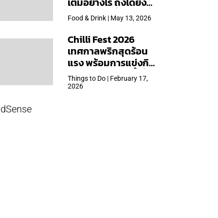
เต็มอย่างไร ถึงได้ยิ่ง
ใหญ่สุดเท่าที่เคยจัดมา
Food & Drink | May 13, 2026
Chilli Fest 2026
เทศกาลพริกสุดร้อน
แรง พร้อมการแข่งกิน
พริก จัด 28 มี.ค.นี้ ที่โรง
Things to Do | February 17,
แรมคิมป์ตัน มาลัยฯ
2026
dSense