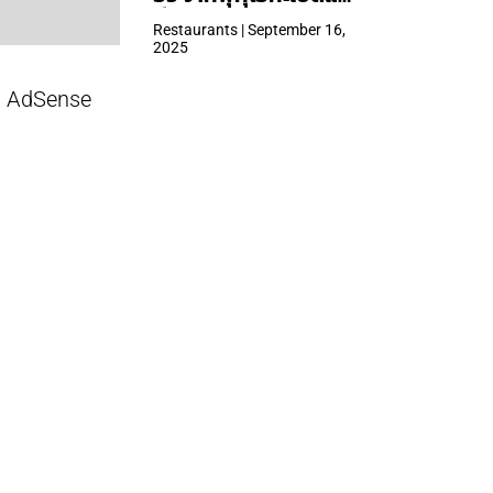
ที่ Central Park
Restaurants | September 16,
2025
AdSense