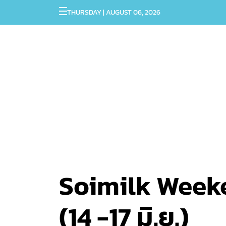
THURSDAY | AUGUST 06, 2026
Soimilk Weekend
(14 -17 มิ.ย.)