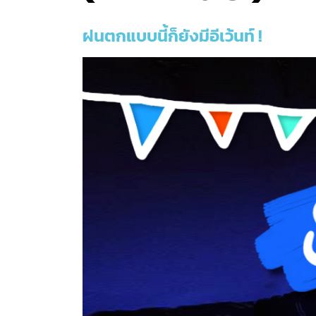
ฝนตกแบบนี้ก็ยังมีอีเว้นท์ !