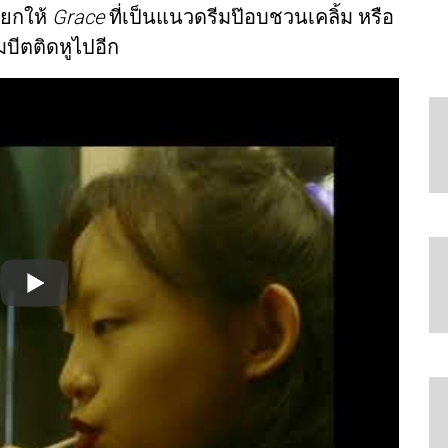
องยกให้
Grace
ที่เป็นแนวดรีมป๊อบชวนเคลิ้ม หรือ
มบีตติดหูไปอีก