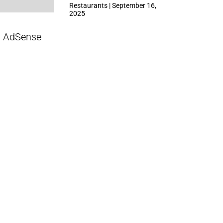
ที่ Central Park
Restaurants | September 16,
2025
AdSense