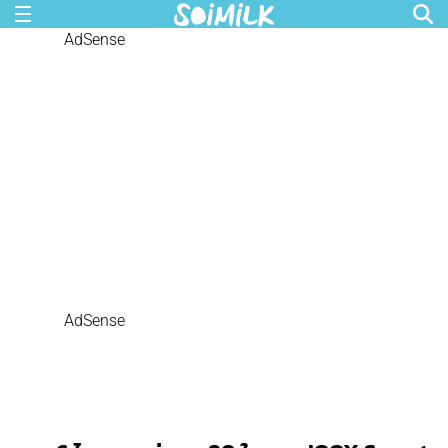
AdSense
AdSense