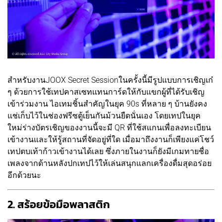
สำหรับงานJOOX Secret Sessionในครั้งนี้มีรูปแบบการเชิญเก๋
ๆ ด้วยการใช้เทปคาสเซทแทนการ์ดให้กับแขกผู้ที่ได้รับเชิญ
เข้าร่วมงาน ไอเทมชิ้นสำคัญในยุค 90s ที่หลาย ๆ บ้านยังคง
แช่เก็บไว้ในช่องฟรีซตู้เย็นกันม้วนยืดนั่นเอง โดยเทปในยุค
ใหม่ร่างบัตรเชิญของงานนี้จะมี QR ที่ใช้สแกนเพื่อลงทะเบียน
เข้างานและให้รู้สถานที่จัดอยู่ที่ใด เมื่อมาถึงงานก็เพียงแค่โชว์
เทปตบเท้าก้าวเข้างานได้เลย ซึ่งภายในงานก็ยังมีเกมทายชื่อ
เพลงจากด้านหลังปกเทปไว้ให้เล่นสนุกแลกเครื่องดื่มสุดอร่อย
อีกด้วยนะ
2. สร้อยข้อมือพลาสติก