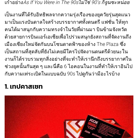
เก๋าอย่าง
As If You Were in The 90sไม่ใช่ 90’s ก็จูนซะหน่อย
เป็นงานที่ได้รับอิทธิพลจากความรุ่งเรืองของยุควัยรุ่นสุดแนว
มาเป็นแรงบันดาลใจสร้างบรรยากาศทั้งดนตรี แฟชั่น ให้ทุก
คนได้มาสนุกกับความทรงจำในวัยที่ผ่านมา บินข้ามจังหวัด
ด้วยสายการบินแอร์เอเชียเพื่อไปร่วมสนุกยังสถานที่จัดงานถึง
เมืองเชียงใหม่จัดกันบนโซนดาดฟ้าของห้าง The Plaza ซึ่ง
เป็นสถานที่สุดลับที่ยังไม่เคยมีใครไปจัดงานดนตรีด้วยนะใน
งานก็ได้รวบรวมทุกสิ่งอย่างที่จะทำให้เรานึกถึงบรรยากาศใน
ช่วงยุคนั้นกันสุด ๆ และนี่คือ 6 ไอคอนในงานที่ทำให้เราอินไป
กับความเท่ระเบิดในแบบฉบับ 90s ไปดูกันว่ามีอะไรบ้าง
1. เทปคาสเซท