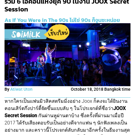
รวม 6 ไอคอนแห่งยุค 90 ในงาน JOOX Secret
Session
As If You Were in The 90s ไม่ใช่ 90s ก็จูนซะหน่อย
By
Atiwat Uton
October 18, 2018 Bangkok time
หากใครเป็นแฟนมิวสิคสตรีมมิ่งอย่าง Joox ก็คงจะได้ยินงาน
คอนเสิร์ตกึ่งปาร์ตี้จัดขึ้นแบบลับ ๆ ในโปรเจกต์ที่ชื่อว่า
JOOX
Secret Session
​กันผ่านหูผ่านตาบ้าง ซึ่งครั้งที่ผ่านมาเมื่อปี
2017 ได้รับเสียงตอบรับเป็นอย่างดีจากแฟน ๆ นักฟังเพลงเป็น
อย่างมาก และคราวนี้โปรเจกต์ลับกลับมาอีกครั้งในธีมงานสุด