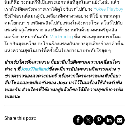
นั้นก็คือ วงดนตรีที่เป็นพระเอกหล่อที่สุดในงานยังไงล่ะ แล้ว
เราก็ไม่ผิดหวังเพราะเราได้ดูโชว์แรกไปกับวง
Yokee Playboy
ซึ่งมีฟอรนต์แมนผู้ขับเคลื่อนทิศทางวงอย่าง พี่โป้ มาชวนทุก
คนโยกเบา ๆ เพลิดเพลินไปกับเพลงในจังหวะโซล สโลว์ไปกับ
เพลงช้าสุดไพเพราะ และปิดท้ายงานกันด้วยวงดนตรียุคอัล
เตอร์อย่างหมาทันสมัย
Moderndog
ที่มาชวนทุกคนกระโดด
โยกกันสุดเหวี่ยง ตะโกนร้องเพลงกันอย่างสุดเสียงอำลาคำคื่น
แห่งความสุขในปาร์ตี้ครั้งนั้นไปอย่างน่าประทับใจสุด ๆ
สำหรับใครที่พลาดงาน ก็อย่าลืมไปติดตามความเคลื่อนไหว
ต่าง ๆ ที่
JooxThailand
ซึ่งจะมีการอัปเดตงานกิจกรรมต่าง ๆ
ข่าวคราวของแวดวงดนตรี หรือหากใครจะหาเพลงฟังก็อย่า
ลืมโหลดแอปพลิเคชันของ Joox มาไว้ในเครื่องใช้สำหรับฟัง
เพลงกัน ส่วนใครที่ใช้งานอยู่แล้วก็ขอให้มีความสุขกับการฟัง
เพลงนะ
Share this post: