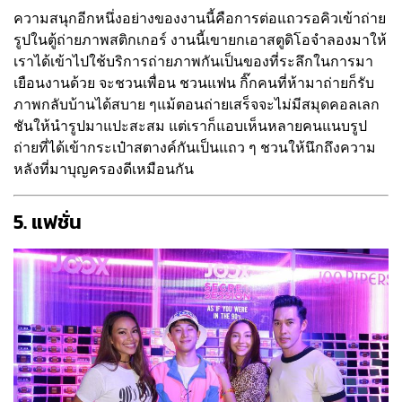
ความสนุกอีกหนึ่งอย่างของงานนี้คือการต่อแถวรอคิวเข้าถ่าย
รูปในตู้ถ่ายภาพสติกเกอร์ งานนี้เขายกเอาสตูดิโอจำลองมาให้
เราได้เข้าไปใช้บริการถ่ายภาพกันเป็นของที่ระลึกในการมา
เยือนงานด้วย จะชวนเพื่อน ชวนแฟน กิ๊กคนที่ห้ามาถ่ายก็รับ
ภาพกลับบ้านได้สบาย ๆแม้ตอนถ่ายเสร็จจะไม่มีสมุดคอลเลก
ชันให้นำรูปมาแปะสะสม แต่เราก็แอบเห็นหลายคนแนบรูป
ถ่ายที่ได้เข้ากระเป๋าสตางค์กันเป็นแถว ๆ ชวนให้นึกถึงความ
หลังที่มาบุญครองดีเหมือนกัน
5. แฟชั่น