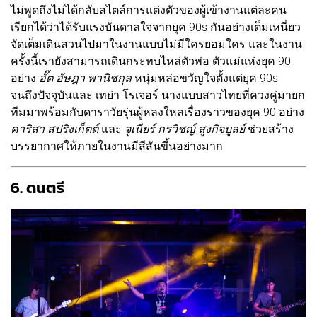
ไม่พูดถึงไม่ได้กลับสไตล์การแต่งตัวของผู้เข้างานแต่ละคน
เรียกได้ว่าได้รับแรงบันดาลใจจากยุค 90s กันอย่างเต็มเหนี่ยว
จัดเต็มเดินสวนไปมาในงานแบบไม่มีใครยอมใคร และในงาน
ครั้งนี้เรายังสามารถเดินกระทบไหล่ตัวพ่อ ตัวแม่แห่งยุค 90
อย่าง
อั๊ต อัษฎา พานิชกุล
หนุ่มหล่อขวัญใจตั้งแต่ยุค 90s
จนถึงปัจจุบันและ เทย่า โรเจอร์ นางแบบสาวไทยที่ควงคู่มายก
ทีมมาพร้อมกับดาราวัยรุ่นผู้หลงใหลเรื่องราวของยุค 90 อย่าง
คาริสา สปริงเก็ตต์
และ
จูเนียร์ กรวิชญ์ สูงกิจบูลย์
ช่วยสร้าง
บรรยากาศให้ภายในงานมีสีสันขึ้นอย่างมาก
6. ดนตรี