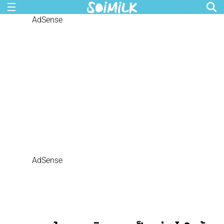
AdSense
AdSense