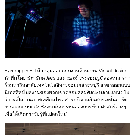
Eyedropper Fill คือกลุ่มออกแบบงานด้านภาพ Visual design
นำทีมโดย
นัท-นันทวัฒน
และ
เบสท์-วรรจธนภูมิ
สองหนุ่มจาก
รั้วมหาวิทยาลัยเทคโนโลยีพระจอมเกล้าธนบุรี สาขาออกแบบ
นิเทศศิลป์ ผลงานของพวกเขาครอบคลุมศิลปะหลายแขนง ไม่
ว่าจะเป็นงานภาพเคลื่อนไหว สารคดี งานอินสตอเลชั่นอาร์ต
งานออกแบบแสง ซึ่งจะเน้นการทดลองการข้ามศาสตร์ต่างๆ
เพื่อให้เกิดการรับรู้ที่แปลกใหม่