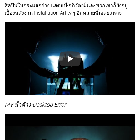
ศิลปินในกระแสอย่าง แสตมป์-อภิวัฒน์ และพวกเขาก็ยังอยู่
เบื้องหลังงาน Installation Art เท่ๆ อีกหลายชิ้นเลยแหละ
MV น้ำค้าง-Desktop Error