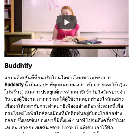
Buddhify
แอปพลิเคชันที่ชื่อน่ารักโดนใจชาวไทยชาวพุทธอย่าง
Buddhify
นี้ เป็นแอปฯ ที่ทุกคนยกย่องว่า 'เรียบง่ายแต่เวิร์ก'(แต่
ไม่ฟรีนะ) เน้นการประยุกต์การทำสมาธิเข้ากับกิจวัตรประจำ
วันของผู้ใช้งาน มากกว่าจะให้ผู้ใช้งานหยุดทำอะไรสักอย่าง
เพื่อมาให้เวลากับการทำสมาธิเพียงอย่างเดียว ทั้งหมดนี้เพื่อ
ตอบโจทย์ไลฟ์สไตล์คนเมืองที่มักติดพันอยู่กับอะไรสักอย่าง
ตลอด ซึ่งเซสชันของเขาก็มีตั้งแต่ 4 นาที ไปจนถึงครึ่งชั่วโมง
เลยล่ะ เราชอบเซสชัน Work Break เป็นพิเศษ เอาไว้พัก