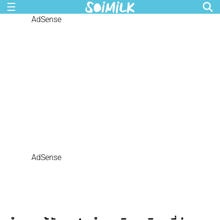
AdSense
AdSense