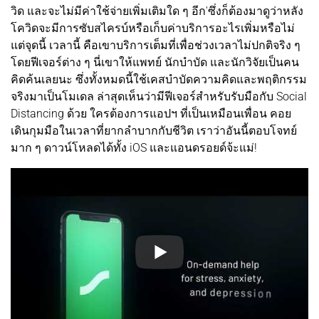
วิด และจะไม่มีค่าใช้จ่ายเพิ่มเติมใด ๆ อีก'ซึ่งก็ต้องมาดูว่าหลัง
โควิดจะมีการซับสไครบ์หรือเก็บค่าบริการอะไรเพิ่มหรือไม่
แต่จุดนี้ เวลานี้ คือเขาบริการเต็มที่เพื่อช่วงเวลาไม่ปกติจริง ๆ
โดยฟีเจอร์ต่าง ๆ นี่เขาให้แพทย์ นักบำบัด และนักวิจัยเป็นคน
คิดค้นเลยนะ ซึ่งทั้งหมดนี้ใช้เคสบำบัดความคิดและพฤติกรรม
จริงมาเป็นโมเดล ล่าสุดเห็นว่ามีฟีเจอร์สำหรับรับมือกับ Social
Distancing ด้วย ใครต้องการแอปฯ ที่เป็นเหมือนเพื่อน คอย
เดินกุมมือในเวลาที่ยากลำบากกับชีวิต เราว่าอันนี้ตอบโจทย์
มาก ๆ ดาวน์โหลดได้ทั้ง iOS และแอนดรอยด์จ้ะแม่!