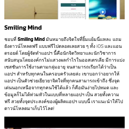
Smiling Mind
ชอบที่
Smiling Mind
มันหมายถึงจิตใจที่ยิ้มแย้มนี่แหละ แถม
ยังดาวน์โหลดฟรี แบบฟรีไปตลอดเลยสวย ๆ ทั้ง iOS และแอน
ดรอยด์ โดยผู้จัดทำแอปฯ นี้คือนักจิตวิทยาและนักวิชาการ
สนับสนุนโดยองค์กรไม่แสวงผลกำไรในออสเตรเลีย มีการแบ่ง
เซสชันการใช้งานตามกลุ่มอายุ จนสามารถเรียกได้ว่าเป็น
แอปฯ สำหรับทุกคนในครอบครัวเลยล่ะ เขาบอกว่าอยากให้
แอปฯ เป็นตัวช่วยเยียวยาจิตใจที่ทุกคนสามารถเข้าถึง ซึ่งจุด
เด่นนอกเหนือจากทุกคนใช้ได้แล้ว ก็คือมันง่ายไปหมด และ
ข้อมูลก็ไม่ได้ท่วมหัวในแบบที่หลายแอปฯ เป็น สวยทั้งความ
ฟรี สวยทั้งจุดประสงค์ของผู้ผลิตแอปฯ แบบนี้ เราแนะนำให้ไป
ดาวน์โหลดมาเก็บไว้โลด!