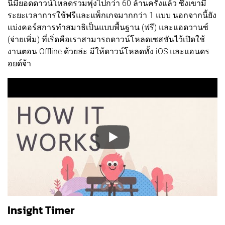
นี่มียอดดาวน์โหลดรวมพุ่งไปกว่า 60 ล้านครั้งแล้ว ซึ่งเขามี
ระยะเวลาการใช้ฟรีและแพ็กเกจมากกว่า 1 แบบ นอกจากนี้ยัง
แบ่งคอร์สการทำสมาธิเป็นแบบพื้นฐาน (ฟรี) และแอดวานซ์
(จ่ายเพิ่ม) ที่เริ่ดคือเราสามารถดาวน์โหลดเซสชันไว้เปิดใช้
งานตอน Offline ด้วยล่ะ มีให้ดาวน์โหลดทั้ง iOS และแอนดร
อยด์จ้า
Insight Timer