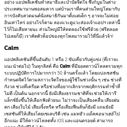
อย่าง แอปพลิเคชันทำสมาธิและบำบัดจิตใจ ซึ่งก็บูมในต่าง
ประเทศมานานพอสมควร แต่บ้านเราที่คนส่วนใหญ่โตมากับ
การบังคับสวดมนต์นั่งสมาธิกันมาตั้งแต่เด็ก ๆ อาจจะไม่ค่อย
อินเท่าไหร่ อย่างไรก็ตาม ลองแวะดูแวะส่องเจ้าแอปฯ เหล่านี้
ไว้ก็ไม่เสียหายนะ ส่วนใหญ่มีให้ทดลองใช้ฟรีด้วย (ฟรีตลอด
ไปเลยก็มี) เราคัดตัวท็อปของทุกโพลมารวมไว้ที่นี่แล้วจ้า!
Calm
แอปพลิเคชันที่ขึ้นอันดับ 1 หรือ 2 ขับเคี่ยวกับคู่แข่ง (ที่เราจะ
แนะนำต่อไป) ในทุกลิสต์ คือ
Calm
ที่มียอดดาวน์โหลดรวมทุก
ระบบปฏิบัติการไปมากกว่า 50 ล้านครั้งแล้ว โดยแบ่งเซสชัน
กำหนดจิตไว้ตามสภาวะจิตใจของผู้ใช้ในช่วงนั้น ๆ เช่น ช่วงที่
กังวล ช่วงที่เครียด หรือช่วงที่อยากเลิกจากพฤติกรรมทำซ้ำที่
ไม่ดี เป็นต้น นอกจากนี้ ยังมีเสียงธรรมชาติที่จะช่วยให้เรารี
แล็กซ์ยิ่งขึ้นให้เลือกฟังด้วยนะ ไม่ว่าจะเป็นเสียงคลื่น เสียงฝน
ตก เสียงใบไม้ เสียงจิ้งหรีด หรือเสียงฟืนลั่นก็ยังมี แถมยังมี
เซสชันที่ให้เสียงโดยเซเลบริตี เช่น
แมทธิว แม็คคอนาเฮย์
ไป
อีกแน่ะ มีให้ดาวน์โหลดทั้ง iOS และแอนดรอยด์ สามารถ