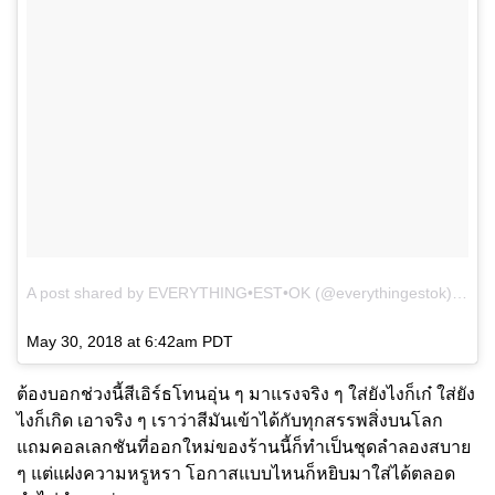
A post shared by EVERYTHING•EST•OK (@everythingestok)
on
May 30, 2018 at 6:42am PDT
ต้องบอกช่วงนี้สีเอิร์ธโทนอุ่น ๆ มาแรงจริง ๆ ใส่ยังไงก็เก๋ ใส่ยัง
ไงก็เกิด เอาจริง ๆ เราว่าสีมันเข้าได้กับทุกสรรพสิ่งบนโลก
แถมคอลเลกชันที่ออกใหม่ของร้านนี้ก็ทำเป็นชุดลำลองสบาย
ๆ แต่แฝงความหรูหรา โอกาสแบบไหนก็หยิบมาใส่ได้ตลอด