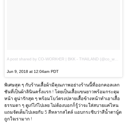
A post shared by CO-WORK•ER | BKK - THAILAND (@co_work_er)
Jun 9, 2018 at 12:04am PDT
พิเศษสุด ๆ กับร้านเสื้อผ้ามีคุณภาพอย่างร้านนี้ที่ออกคอลเลก
ชันที่เป็นผ้าลินินครั้งแรก ! โดยเป็นเสื้อแขนยาวพร้อมกระดุม
หน้า ดูน่ารักสุด ๆ พร้อมโบว์ตรงปลายเสื้อข้างหน้าทำเอาเสื้อ
ธรรมดา ๆ ดูเก๋ไก๋ไปเลย ไม่ต้องบอกก็รู้ว่าจะใส่สบายแค่ไหน
แถมจัดเต็มไปเลยกับ 5 สีหลากสไตล์ แอบกระซิบว่าสีน้ำตานู้ด
ถูกใจเรามาก !