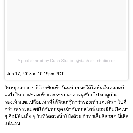
A post shared by Dash Studio (@dash.sh_studio)
on
Jun 17, 2018 at 10:19pm PDT
วันหยุดสบาย ๆ ก็ต้องพักเท้ากันหน่อย จะให้ใส่หุ้มส้นตลอดก็
คงไม่ไหว แต่รองเท้าแตะธรรมดาอาจดูเรียบไป มาดูเป็น
รองเท้าแตะเปลือยเท้าที่ให้ฟีลเก๋กู๊ดกว่ารองเท้าแตะทั่ว ๆ ไปดี
กว่า เพราะแมตช์ได้กับทุกชุด เข้ากับทุกสไตล์ แถมมีกิมมิคเบา
ๆ คือมีส้นเตี้ย ๆ กับที่รัดตรงนิ้วโป้งด้วย ถ้าทาเล็บสีสวย ๆ นี่เลิศ
แน่นอน