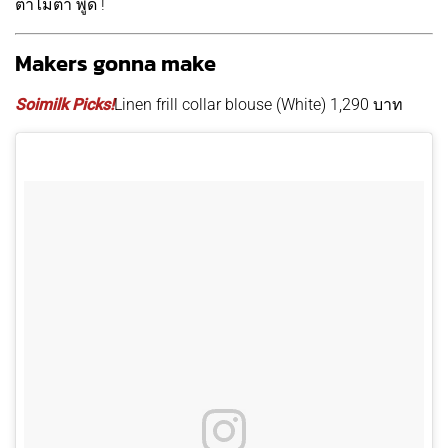
ตำไม่ตำ พูด !
Makers gonna make
Soimilk Picks!
Linen frill collar blouse (White) 1,290 บาท