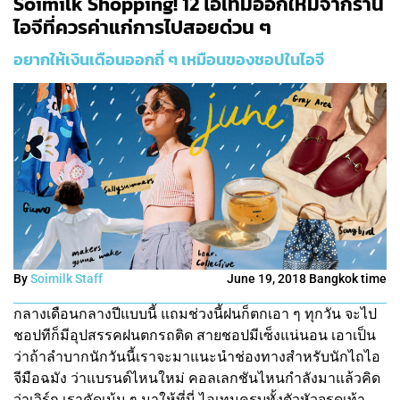
Soimilk Shopping! 12 ไอเทมออกใหม่จากร้าน
ไอจีที่ควรค่าแก่การไปสอยด่วน ๆ
อยากให้เงินเดือนออกถี่ ๆ เหมือนของชอปในไอจี
By
Soimilk Staff
June 19, 2018 Bangkok time
กลางเดือนกลางปีแบบนี้ แถมช่วงนี้ฝนก็ตกเอา ๆ ทุกวัน จะไป
ชอปทีก็มีอุปสรรคฝนตกรถติด สายชอปมีเซ็งแน่นอน เอาเป็น
ว่าถ้าลำบากนักวันนี้เราจะมาแนะนำช่องทางสำหรับนักไถไอ
จีมือฉมัง ว่าแบรนด์ไหนใหม่ คอลเลกชันไหนกำลังมาแล้วคิด
ว่าเวิร์ก เราคัดเน้น ๆ มาให้ที่นี่ ไอเทมครบทั้งตัวหัวจรดเท้า