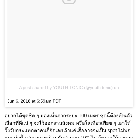
A post shared by YOUTH.TONIC (@youth.tonic)
on
Jun 6, 2018 at 6:59am PDT
อยากได้ชุดชิค ๆ มองเห็นจากระยะ 100 เมตร ชุดนี้ต้องเป็นตัว
เลือกที่ดีแน่ ๆ จะไว้ออกงานสังคม หรือใส่เที่ยวเฟียซ ๆ เอาให้
วิ๊งวับกระแทกตาคนก็จัดเลย ถ้าแค่เสื้ออาจจะเป็น spot ไม่พอ
แนะนำซื้อคู่กางเกงพร้อมรับส่วนลด 10% ไปเล้ย เอาให้ตาบอด