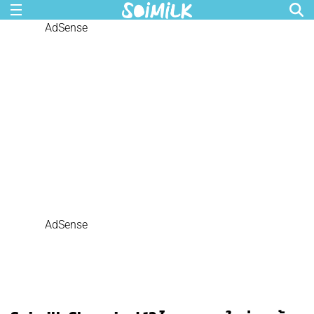
AdSense
AdSense