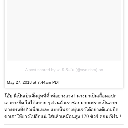
A post shared by เอ-นิ-ริส'ม (@aynirism)
on
May 27, 2018 at 7:44am PDT
โอ๊ย นี่เป็นเป็นจั๊มสูทที่คิ้วท์อย่างแรง ! นางมาเป็นเสื้อคอปก
เอวยางยืด ใส่ได้สบาย ๆ ส่วนตัวเราชอบมากเพราะเป็นลาย
ทางตรงทั้งตัวเนี่ยแหละ แบบนี้พรางหุ่นเราได้อย่างดีแถมยืด
ขาเราให้ยาวไปอีกแน่ ใส่แล้วเหมือนสูง 170 ชัวร์ คอมเฟิร์ม !