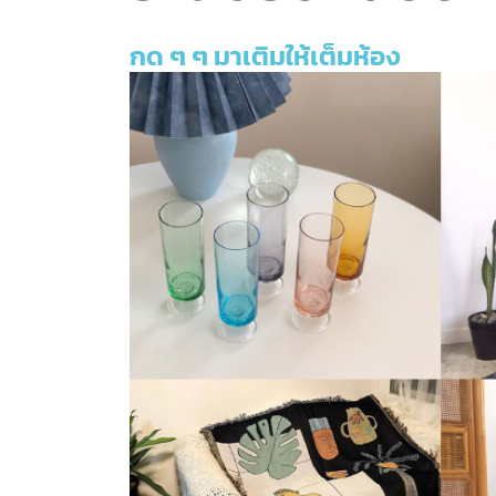
กด ๆ ๆ มาเติมให้เต็มห้อง