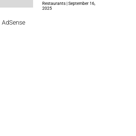
ที่ Central Park
Restaurants | September 16,
2025
AdSense