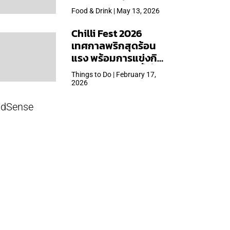
ใหญ่สุดเท่าที่เคยจัดมา
Food & Drink | May 13, 2026
Chilli Fest 2026
เทศกาลพริกสุดร้อน
แรง พร้อมการแข่งกิน
พริก จัด 28 มี.ค.นี้ ที่โรง
Things to Do | February 17,
แรมคิมป์ตัน มาลัยฯ
2026
dSense