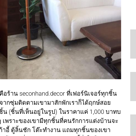
ือร้าน seconhand.decor ที่เฟอร์นิเจอร์ทุกชิ้น
จากซุ่มติดตามเขามาสักพักเราก็ได้ฤกษ์สอย
น (ชิ้นที่เห็นอยู่ในรูป) ในราคาแค่ 1,000 บาทบ
ๆ เพราะของเขามีทุกชิ้นที่คนรักการแต่งบ้านจะ
ก้าอี้ ตู้ลิ้นชัก โต๊ะทำงาน แถมทุกชิ้นของเขา