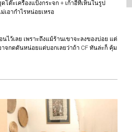
ต๊ะเครื่องแป้งกระจก + เก้าอี้ที่เห็นในรูป
ี่ไม่เอากำไรหน่อยเหรอ
ือนไว้เลย เพราะถึงแม้ร้านเขาจะลงของบ่อย แต่
าจกดดันหน่อยแต่บอกเลยว่าถ้า CF ทันล่ะก็ คุ้ม