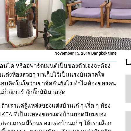
November 15, 2019 Bangkok time
L
น คอนโด หรืออพาร์ตเมนต์เป็นของตัวเองจะต้อง
ดียแต่งห้องสวยๆ มาเก็บไว้เป็นแรงบันดาลใจ
าแอบคิดในใจว่าเขาจัดกันยังไง ทำไมห้องของคน
็เก๋เวอร์ กุ๊กกิ๊กมินิมอลสุด
ถ้าเราแค่รู้แหล่งของแต่งบ้านเก๋ ๆ เริ่ด ๆ ห้อง
 IKEA ที่เป็นแหล่งของแต่งบ้านยอดนิยมของ
สตาแกรมมีร้านของแต่งบ้านเก๋ ๆ ให้เราเลือก