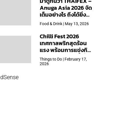
มาดูกันว่า THAIFEX –
Anuga Asia 2026 จัด
เต็มอย่างไร ถึงได้ยิ่ง
ใหญ่สุดเท่าที่เคยจัดมา
Food & Drink | May 13, 2026
Chilli Fest 2026
เทศกาลพริกสุดร้อน
แรง พร้อมการแข่งกิน
พริก จัด 28 มี.ค.นี้ ที่โรง
Things to Do | February 17,
แรมคิมป์ตัน มาลัยฯ
2026
dSense