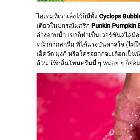
ไอเทมที่เราเล็งไว้ก็มีทั้ง
Cyclops Bubbl
เดียวในปกรณัมกรีก
Punkin Pumpkin 
อ่างอาบน้ำ เขาก็ทำเป็นเวอร์ชันสไลม์
หน้ากากสกรีม ที่ได้แรงบันดาลใจ (ไม
เอ็ดวัด มุงก์ หรือใครอยากจะเลือกเป็นน้
ล้วน ให้กลิ่นโทนครีมมี่ ๆ หน่อย ๆ ก็ย่อ