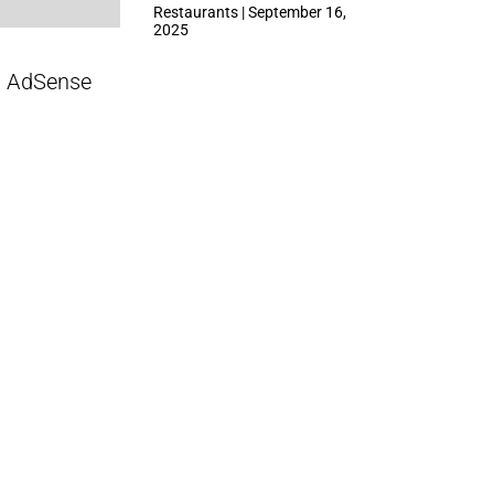
ที่ Central Park
Restaurants | September 16,
2025
AdSense