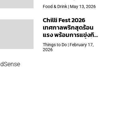
ใหญ่สุดเท่าที่เคยจัดมา
Food & Drink | May 13, 2026
Chilli Fest 2026
เทศกาลพริกสุดร้อน
แรง พร้อมการแข่งกิน
พริก จัด 28 มี.ค.นี้ ที่โรง
Things to Do | February 17,
แรมคิมป์ตัน มาลัยฯ
2026
dSense