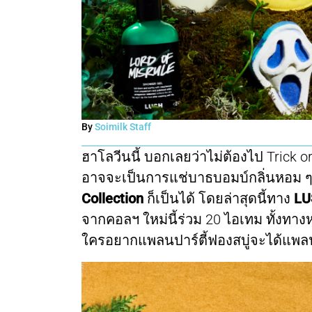
By
Soimilk Staff
ฮาโลวีนนี้ บอกเลยว่าไม่ต้องไป Trick or
อาจจะเป็นการแช่บาธบอมบ์กลิ่นหอม ๆ ร
Collection
ก็เป็นได้ โดยล่าสุดนี้ทาง
LU
จากคอลฯ ใหม่นี้ร่วม 20 ไอเทม ทั้งทางห
ใครอยากแพลนปาร์ตี้ฟองสบู่จะได้แพลนกั