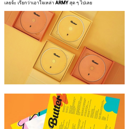
เลยจ้ะ เรียกว่าเอาใจเหล่า
ARMY
สุด ๆ ไปเลย