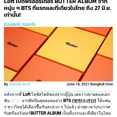
Loft เปิดพรีออร์เดอร์ BUTTER ALBUM จาก
หนุ่ม ๆ BTS ที่แรกและที่เดียวในไทย ถึง 27 มิ.ย.
เท่านั้น!
รีบเลยจ้ะ รออะไร
By
Soimilk Staff
June 18, 2021 Bangkok time
หลังจากที่
Loft
ไลฟ์สไตล์ชอปจากญี่ปุ่น เคยวางขายคอลเลก
ชัน
BT21
จากศิลปินสุดฮอตอย่าง
BTS (방탄소년단)
ให้แฟน
ๆ ชาวไทยได้เลือกซื้อกันสะดวก ๆ ไปแล้ว ล่าสุด เขาประกาศ
รับพรีออร์เดอร์
BUTTER ALBUM
เป็นที่แรกและที่เดียวในไทย