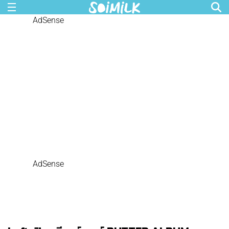
AdSense
AdSense