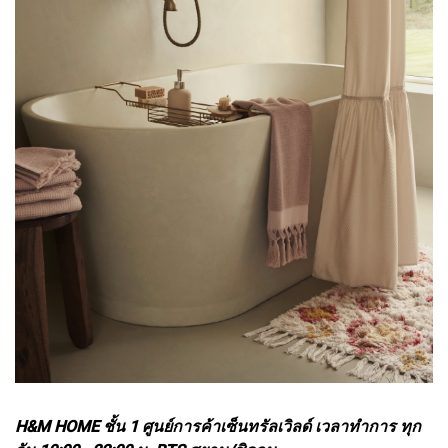
H&M HOME ชั้น 1 ศูนย์การค้าเซ็นทรัลเวิลด์ เวลาทำการ ทุก