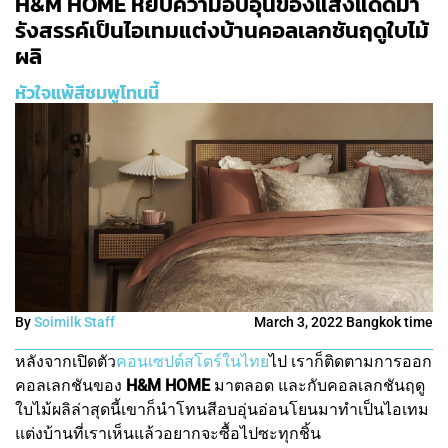
H&M HOME หยิบความอบอุ่นของแสงแดดมา
รังสรรค์เป็นไอเทมแต่งบ้านคอลเลกชันฤดูใบไม้
ผลิ
หัวใจแพ้สีชมพูโทนนี้
By
Soimilk Staff
March 3, 2022 Bangkok time
หลังจากเปิดตัว
คอนเซปต์สโตร์ในไทย
ไป เราก็ติดตามการออก
คอลเลกชันของ
H&M HOME
มาตลอด และกับคอลเลกชันฤดู
ใบไม้ผลิล่าสุดนี้เขาก็นำโทนสีอบอุ่นอ่อนโยนมาทำเป็นไอเทม
แต่งบ้านที่เราเห็นแล้วอยากจะซื้อไปซะทุกชิ้น