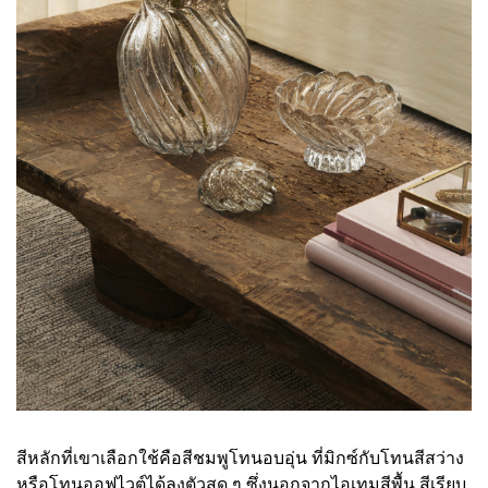
สีหลักที่เขาเลือกใช้คือสีชมพูโทนอบอุ่น ที่มิกซ์กับโทนสีสว่าง
หรือโทนออฟไวต์ได้ลงตัวสุด ๆ ซึ่งนอกจากไอเทมสีพื้น สีเรียบ