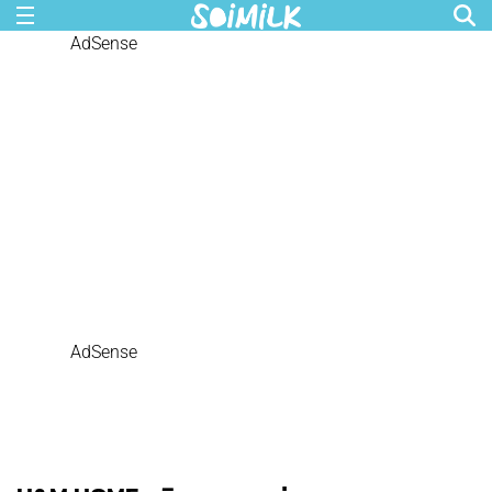
AdSense
AdSense