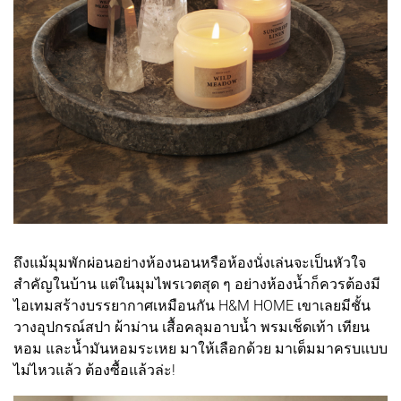
ถึงแม้มุมพักผ่อนอย่างห้องนอนหรือห้องนั่งเล่นจะเป็นหัวใจ
สำคัญในบ้าน แต่ในมุมไพรเวตสุด ๆ อย่างห้องน้ำก็ควรต้องมี
ไอเทมสร้างบรรยากาศเหมือนกัน H&M HOME เขาเลยมีชั้น
วางอุปกรณ์สปา ผ้าม่าน เสื้อคลุมอาบน้ำ พรมเช็ดเท้า เทียน
หอม และน้ำมันหอมระเหย มาให้เลือกด้วย มาเต็มมาครบแบบ
ไม่ไหวแล้ว ต้องซื้อแล้วล่ะ!