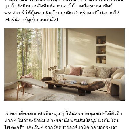
ๆ แล้ว ยังมีหมอนอิงพิมพ์ลายดอกไม้วาดมือ พระอาทิตย์
พระจันทร์ ให้มู้ดชวนฝัน โรแมนติก สำหรับคนที่ไม่อยากให้
เฟอร์นิเจอร์ดูเรียบจนเกินไป
เราชอบที่คอลเลกชันสีละมุน ๆ นี้มันครอบคลุมสเปซได้ทั่วถึง
มาก ๆ ไม่ว่าจะผ้าห่ม เบาะรองนั่ง พรมสัมผัสนุ่ม แจกัน โคม
ไฟ ตะกร้า และอื่น ๆ จากวัสดุฝ้ายออร์แกนิก วูล ปอกระเจา