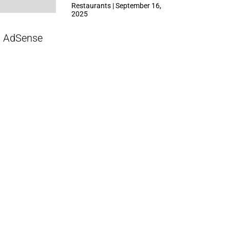
ที่ Central Park
Restaurants | September 16,
2025
AdSense