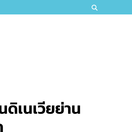
นดิเนเวียย่าน
ก