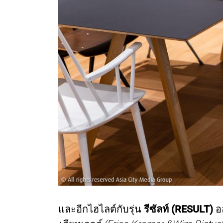
และอีกไฮไลต์กับรุ่น
รีซัลท์ (RESULT)
อ