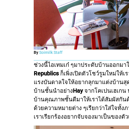
By
Soimilk Staff
ช่วงนี้ไอเทมเก๋ ๆมาประดับบ้านออกมาใ
Republics
ก็เพิ่งเปิดตัวโชว์รูมใหม่ให
แรงบันดาลใจให้อยากลุกมาแต่งบ้านสุด
บ้านชั้นนำอย่าง
Hay
จากโคเปนเฮเกน ป
บ้านคุณภาพชั้นดีมาให้เราได้สัมผัสกัน
ด้วยความหมายต่าง ๆเรียกว่าใส่ใจทั้
เราเรียกร้องอยากจับจองมาเป็นของตั