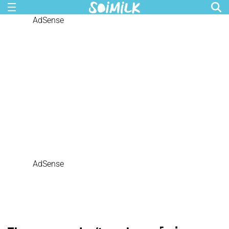
AdSense
AdSense