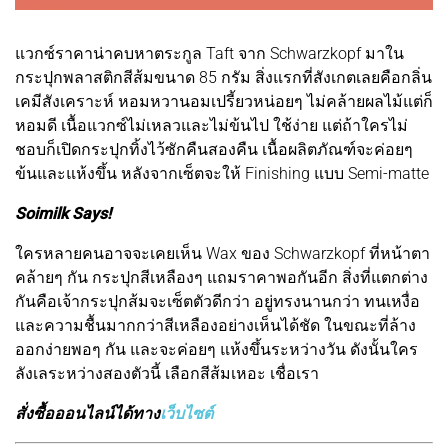
แวกซ์ราคาน่าคบหาตระกูล Taft จาก Schwarzkopf มาใน
กระปุกพลาสติกสีส้มขนาด 85 กรัม สิ่งแรกที่สังเกตเลยคือกลิ่น
เคมีสังเคราะห์ หอมหวานอมเปรี้ยวหน่อยๆ ไม่คล้ายผลไม้แต่ก็
หอมดี เนื้อแวกซ์ไม่เหลวและไม่ข้นไป ใช้ง่าย แต่ถ้าใครไม่
ชอบก็เปิดกระปุกทิ้งไว้ซักคืนสองคืน เนื้อผลิตภัณฑ์จะค่อยๆ
ข้นและแห้งขึ้น หลังจากเซ็ตจะให้ Finishing แบบ Semi-matte
Soimilk Says!
ใครหลายคนอาจจะเคยเห็น Wax ของ Schwarzkopf ที่หน้าตา
คล้ายๆ กัน กระปุกสีเหลืองๆ แถมราคาพอกันอีก สิ่งที่แตกต่าง
กันคือเจ้ากระปุกส้มจะเซ็ตตัวดีกว่า อยู่ทรงนานกว่า ทนเหงื่อ
และความชื้นมากกว่าสีเหลืองอย่างเห็นได้ชัด ในขณะที่ล้าง
ออกง่ายพอๆ กัน และจะค่อยๆ แห้งขึ้นระหว่างวัน ดังนั้นใคร
ลังเลระหว่างสองตัวนี้ เลือกสีส้มเหอะ เชื่อเรา
สั่งซื้อออนไลน์ได้ทาง
เว็บไซต์