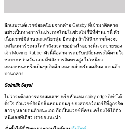
อีกเแบรนด์แวกซ์ยอดนิยมจากค่าย Gatsby ที่เข้ามาตีตลาด
อย่างเป็นทางการในประเทศไทยในช่วงไม่กี่ปีที่ผ่านมานี้ ตัว
เนื้อแวกซ์มีลักษณะเหนียวนุ่ม ยืดหยุ่น ถ้าให้นึกภาพก็คงจะ
เหมือนมาร์ชเมลโล่กำลังละลายอย่างไรอย่างนั้น จุดขายของ
เจ้า Moving Rubber ตัวนี้คือสามารถปรับเปลี่ยนทรงได้ตามใจ
ชอบระหว่างวัน แถมมีพลังการจัดทรงสูง ไม่เหนียว
เหนอะหนะหรือเป็นขุยติดมือ เหมาะสำหรับผมสั้นมากจนถึง
ปานกลาง
Soimilk Says!
ไม่ว่าจะต้องการทรงผมเสยๆ หรือหัวแลม spiky edge ก็ทำได้
ดั่งใจ ตัวแวกซ์ยังมีกลิ่นหอมอ่อนๆ ของสตรอว์เบอร์รีที่ถูกจริต
สาวๆ หลายคนด้วยนะเออ ถือเป็นแวกซ์ที่ครบเครื่องใช้ได้ตัว
หนึ่งเลยทีเดียว เราขอแนะนำ
สั่งซื้อได้ที่ Tops และออนไลน์ทาง
เว็บไซต์