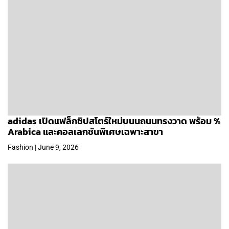
adidas เปิดแฟล็กชิปสโตร์ใหม่บนนถนนทรงวาด พร้อม %
Arabica และคอลเลกชันพิเศษเฉพาะสาขา
Fashion | June 9, 2026