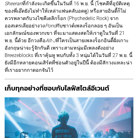
Sheeran
ที่กำลังจะเกิดขึ้นในวันที่ 16 พ.ย. นี้ (โชคดีที่อุบัติเหตุ
ของพี่เอ๊ดยังไม่ทำให้เหล่าแฟนคลับอดดู) หรือสายอินดี้ก็ไม่
ควรพลาดกับวงไซคีเดลิกร็อก (Phychedelic Rock) จาก
ออสเตรเลียอย่างวง
Pond
กับซาวด์เพลงร็อกลอย ๆ อันเป็น
เอกลักษณ์ของพวกเขา ที่จะมาแสดงสดให้เราดูในวันที่ 21
พ.ย. นี้ด้วย อีกวงคือ
Alt-J
ที่ใครเป็นสายเพลงร็อกอินดี้ฝั่งเกาะ
อังกฤษน่าจะรู้จักกันดี เพราะสามหนุ่มมีเพลงดังอย่าง
Breezeblocks ที่เราคุ้นหู พบกับทั้ง 3 หนุ่มได้ในวันที่ 27 พ.ย. นี้
ยังมีอีกหลายคอนเสิร์ตที่ซ่อนตัวอยู่ในปีนี้ ต้องมีสักวงแหละน่า
ที่เราอยากกาดอกจันไว้
เก็บทุกอย่างที่ชอบกับไลฟ์สไตล์อีเวนต์