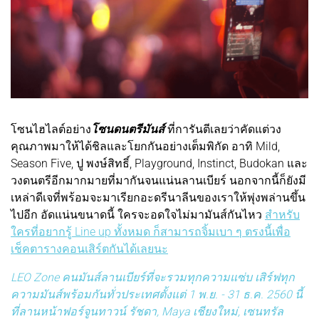
โซนไฮไลต์อย่าง
โซนดนตรีมันส์
ที่การันตีเลยว่าคัดแต่วง
คุณภาพมาให้ได้ชิลและโยกกันอย่างเต็มพิกัด อาทิ Mild,
Season Five, ปู พงษ์สิทธิ์, Playground, Instinct, Budokan และ
วงดนตรีอีกมากมายที่มากันจนแน่นลานเบียร์ นอกจากนี้ก็ยังมี
เหล่าดีเจที่พร้อมจะมาเรียกอะดรีนาลีนของเราให้พุ่งพล่านขึ้น
ไปอีก อัดแน่นขนาดนี้ ใครจะอดใจไม่มามันส์กันไหว
สำหรับ
ใครที่อยากรู้ Line up ทั้งหมด ก็สามารถจิ้มเบา ๆ ตรงนี้เพื่อ
เช็คตารางคอนเสิร์ตกันได้เลยนะ
LEO Zone คนมันส์
ลานเบียร์ที่จะรวมทุกความแซ่บ เสิร์ฟทุก
ความมันส์พร้อมกันทั่วประเทศตั้งแต่ 1 พ.ย. - 31 ธ.ค. 2560 นี้
ที่ลานหน้าฟอร์จูนทาวน์ รัชดา, Maya เชียงใหม่, เซนทรัล