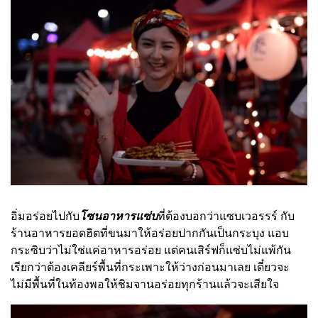
อิ่มอร่อยไปกับ
โซนอาหารแซ่บ
ที่ต้องบอกว่าแซบเวอรรร์ กับ
ร้านอาหารยอดฮิตที่ขนมาให้อร่อยปากกันเป็นกระบุง แอบ
กระซิบว่าไม่ใช่แค่อาหารอร่อย แต่คนเสิร์ฟก็แซ่บไม่แพ้กัน
เรียกว่าต้องเคลียร์พื้นที่กระเพาะให้ว่างก่อนมาเลย เดี๋ยวจะ
ไม่มีพื้นที่ในท้องพอให้ชิมจานอร่อยทุกร้านแล้วจะเสียใจ