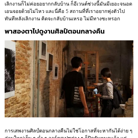
เลิกงานก็ไม่ค่อยอยากกลับบ้าน ก็อีเวนต์ช่วงนี้มันมีเยอะจนอด
เอนจอยด้วยไม่ไหว และนี่คือ 5 สถานที่ที่เราอยากพุ่งตัวไป
ทันทีหลังเลิกงาน คิดจะกลับบ้านเหรอ ไม่มีทางซะหรอก
พาสองตาไปดูงานศิลป์ตอนกลางคืน
การเสพงานศิลป์ตอนกลางคืนไม่ใช่โอกาสที่จะหากันได้ง่าย ๆ