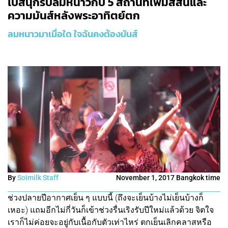
ไปสนุกรับลมหนาวกับ 5 สถานที่เพิ่มสีสันและ
ความมันส์หลังพระอาทิตย์ตก
ลมหนาวมาเมื่อใด ใจฉันคงต้องมันส์
By
Soimilk Staff
November 1, 2017 Bangkok time
ช่วงปลายปีอากาศเย็น ๆ แบบนี้ (ถึงจะเย็นบ้างไม่เย็นบ้างก็
เหอะ) แถมอีกไม่กี่วันก็เข้าช่วงรื่นเริงรับปีใหม่แล้วด้วย จิตใจ
เราก็ไม่ค่อยจะอยู่กับเนื้อกับตัวเท่าไหร่ ตกเย็นเลิกคลาสหรือ