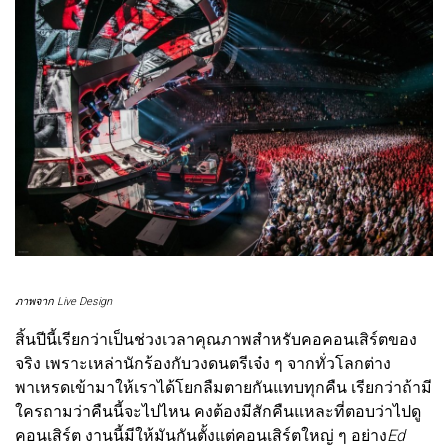
ภาพจาก Live Design
สิ้นปีนี้เรียกว่าเป็นช่วงเวลาคุณภาพสำหรับคอคอนเสิร์ตของ
จริง เพราะเหล่านักร้องกับวงดนตรีเจ๋ง ๆ จากทั่วโลกต่าง
พาเหรดเข้ามาให้เราได้โยกลืมตายกันแทบทุกคืน เรียกว่าถ้ามี
ใครถามว่าคืนนี้จะไปไหน คงต้องมีสักคืนแหละที่ตอบว่าไปดู
คอนเสิร์ต งานนี้มีให้มันกันตั้งแต่คอนเสิร์ตใหญ่ ๆ อย่าง
Ed