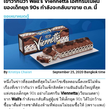
เขาว่ากันว่า Wall’s Viennetta ไอศกรีมในฝัน
ของเด็กยุค 90s กำลังจะกลับมาขาย ต.ค. นี้
ขอเหมาหมดตู้
By
Kristiya Chaisri
September 25, 2020 Bangkok time
หนึ่งในข่าวที่ฮอตฮิตที่สุดในโลกโซเชียลตอนนี้คงหนีไม่พ้น
เรื่องที่เขาว่ากันว่า หนึ่งในเช็กลิสต์ความฝันอันยิ่งใหญ่ที่สุด
แห่งของเด็กยุค 90s อย่างไอศกรีม
Viennetta
(เวียนเนตตา)
จาก
Wall's
กำลังจะกลับคืนสู่ตู้แช่ ให้เด็กยุค 90s ได้ไปกว้าน
ซื้อมาดื่มด่ำรสชาติต้องห้ามที่พ่อแม่ไม่ยอมซื้อให้ (เพราะแพง)