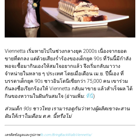
Viennetta เริ่มหายไปในช่วงกลางยุค 2000s เนื่องจากยอด
ขายที่ตกลง แต่ด้วยเสียงร่ำร้องของเด็กยุค 90s ที่วันนี้มีกำลัง
พอจะซื้อมากินเองให้สมใจอยากแล้ว จึงเริ่มกลับมาวาง
จำหน่ายในหลาย ๆ ประเทศ โดยเมื่อเดือน เม.ย. ปีนี้เอง ที่
บรรดาเด็กยุค 90s ชาวอินโดนีเซียกว่า 75,000 คน เขาร่วม
กันลงชื่อเรียกร้องให้ Viennetta กลับมาขาย แล้วสำเร็จผล ได้
กินของหวานในฝันกันสมใจ (อ่านเพิ่ม:
ที่นี่
)
ส่วนเด็ก 90s ชาวไทย เรามารอดูกันว่าทางผู้ผลิตเขาจะสาน
ฝันให้เราในเดือน ต.ค. นี้หรือไม่
เครดิตข้อมูลและรูปภาพ
fb.com/BringBackWallsViennetta/