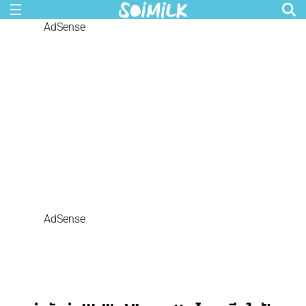
AdSense
AdSense