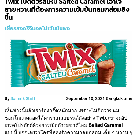
Twix เปิดตัวรสใหม่ Salted Caramel เอาใจ
สายหวานที่ต้องการความเข้มข้นกลมกล่อมยิ่ง
ขึ้น
เผื่อรสออริจินอลไม่เข้มข้นพอ
By
Soimilk Staff
September 10, 2021 Bangkok time
เห็นข่าวนี้แล้วเราร้องกรี๊ดหนักมาก เพราะไม่คิดว่าขนม
ช็อกโกแลตสอดไส้คาราเมลแบรนด์ดังอย่าง
Twix
เขาจะอัป
เกรดโปรดักต์ด้วยการเปิดตัวรสชาติใหม่
Salted Caramel
แบบนี้ บอกเลยว่าใครที่หลงรักความกลมกล่อม เค็ม ๆ หวาน ๆ