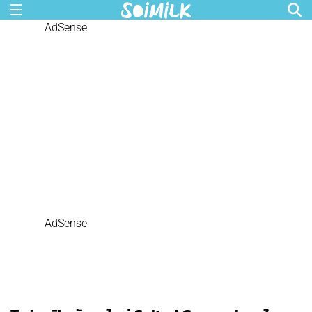
AdSense
AdSense