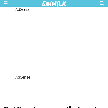
AdSense
AdSense