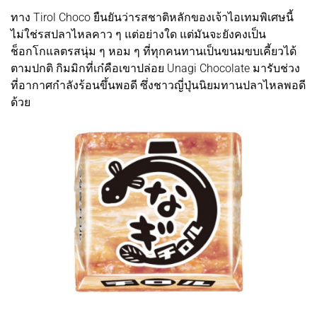
ทาง Tirol Choco ยืนยันว่ารสชาติหลักของเจ้าไอเทมพิเศษนี้
ไม่ใช่รสปลาไหลคาว ๆ แต่อย่างใด แต่มันจะยังคงเป็น
ช็อกโกแลตรสนุ่ม ๆ หอม ๆ ที่ทุกคนทานเป็นขนมขบเคี้ยวได้
ตามปกติ กิมมิกที่เก๋คือเขาปล่อย Unagi Chocolate มารับช่วง
ที่อากาศกำลังร้อนขึ้นพอดี ซึ่งชาวญี่ปุ่นนิยมทานปลาไหลพอดี
ด้วย