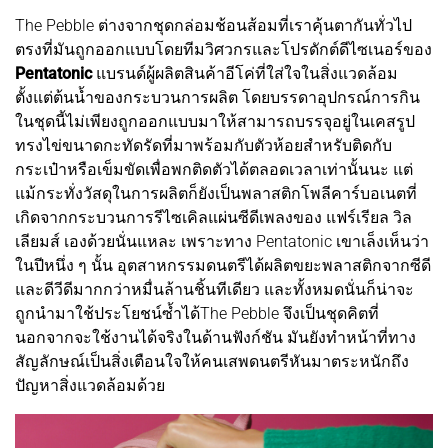
The Pebble ต่างจากชุดกล่อมช้อนส้อมที่เราคุ้นตากันทั่วไป
ตรงที่มันถูกออกแบบโดยทีมวิศวกรและโปรดักต์ดีไซเนอร์ของ
Pentatonic
แบรนด์ผู้ผลิตสินค้าอีโค่ที่ใส่ใจในสิ่งแวดล้อม
ตั้งแต่ต้นน้ำของกระบวนการผลิต โดยบรรดาอุปกรณ์การกิน
ในชุดนี้ไม่เพียงถูกออกแบบมาให้สามารถบรรจุอยู่ในเคสรูป
ทรงไข่ขนาดกะทัดรัดที่มาพร้อมกับตัวห้อยสำหรับติดกับ
กระเป๋าหรือเข็มขัดเพื่อพกติดตัวได้ตลอดเวลาเท่านั้นนะ แต่
แม้กระทั่งวัสดุในการผลิตก็ยังเป็นพลาสติกโพลีคาร์บอเนตที่
เกิดจากกระบวนการรีไซเคิลแผ่นซีดีเพลงของ แฟร์เรียล วิล
เลียมส์ เองด้วยนั่นแหละ เพราะทาง Pentatonic เขาเล็งเห็นว่า
ในปีหนึ่ง ๆ นั้น อุตสาหกรรมดนตรีได้ผลิตขยะพลาสติกจากซีดี
และดีวีดีมากกว่าหมื่นล้านชิ้นทีเดียว และทั้งหมดนั่นก็น่าจะ
ถูกนำมาใช้ประโยชน์ซ้ำได้The Pebble จึงเป็นชุดคิตที่
นอกจากจะใช้งานได้จริงในด้านฟังก์ชัน มันยังทำหน้าที่ทาง
สัญลักษณ์เป็นสิ่งเตือนใจให้คนเสพดนตรีหันมาตระหนักถึง
ปัญหาสิ่งแวดล้อมด้วย