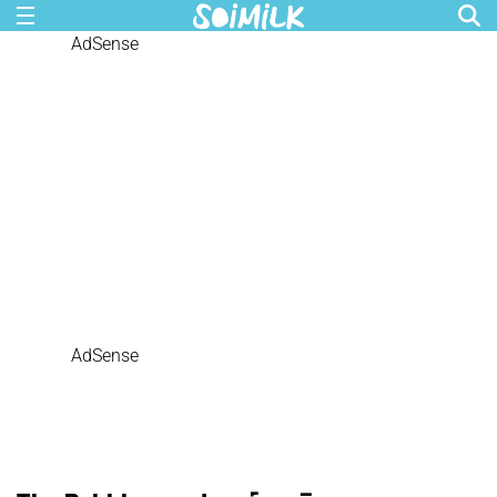
AdSense
AdSense