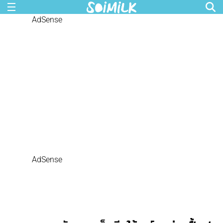
AdSense
AdSense