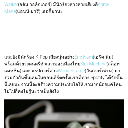
Walker
(อลัน วอล์กเกอร์) มีนักร้องสาวสวยเสียงดี
Anne-
Marie
(แอนน์-มารี) เธอก็มานะ
และยังมีนักร้อง K-Pop เสียงนุ่มอย่าง
Eric Nam
(เอริค นัม)
พร้อมด้วยวงดนตรีหัวแถวของเมืองไทย
Slot Machine
(สล็อท
แมชชีน) และ แรปเปอร์สาว
Wonderframe
(วันเดอร์เฟรม) มา
รวมตัวกันขึ้นเล่นในคอนเสิร์ตครั้งแรกที่ทาง Spotify ได้จัดขึ้น
นี้เลยนะ งานนี้จะสร้างความประทับใจให้เรามากน้อยแค่ไหน
ไม่ไปก็คงไม่รู้นะว่าเป็นยังไง