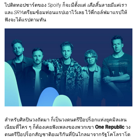
ไปติดทอปชาร์ตของ Spoify ก็จะมีตั้งแต่
เสือสิ้นลายมีแค่เรา
และ
SRY
เตรียมซ้อมท่อนแรปเอาไว้เลย ไว้พี่กอล์ฟมาแรปให้
ฟังจะได้แรปตามทัน
สำหรับศิลปินวงถัดมา ก็เป็นวงดนตรีป๊อปร็อกแห่งยุคมิลเลน
เนียมที่ใคร ๆ ก็ต้องเคยฟังเพลงของพวกเขา
One Republic
วง
ดนตรีป๊อปร็อกสัญชาติอเมริกันที่บินไกลมาจากรัฐโคโลราโด