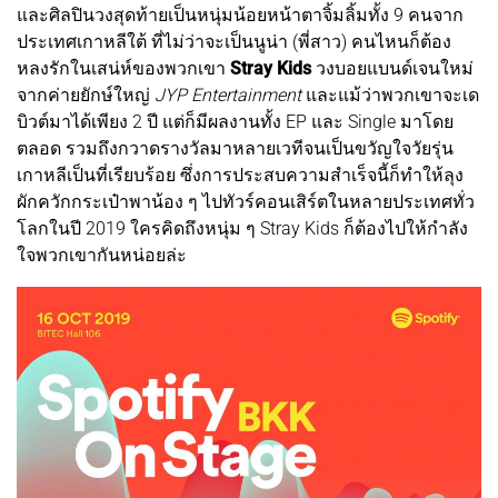
และศิลปินวงสุดท้ายเป็นหนุ่มน้อยหน้าตาจิ้มลิ้มทั้ง 9 คนจาก
ประเทศเกาหลีใต้ ที่ไม่ว่าจะเป็นนูน่า (พี่สาว) คนไหนก็ต้อง
หลงรักในเสน่ห์ของพวกเขา
Stray Kids
วงบอยแบนด์เจนใหม่
จากค่ายยักษ์ใหญ่
JYP Entertainment
และแม้ว่าพวกเขาจะเด
บิวต์มาได้เพียง 2 ปี แต่ก็มีผลงานทั้ง EP และ Single มาโดย
ตลอด รวมถึงกวาดรางวัลมาหลายเวทีจนเป็นขวัญใจวัยรุ่น
เกาหลีเป็นที่เรียบร้อย ซึ่งการประสบความสำเร็จนี้ก็ทำให้ลุง
ผักควักกระเป๋าพาน้อง ๆ ไปทัวร์คอนเสิร์ตในหลายประเทศทั่ว
โลกในปี 2019 ใครคิดถึงหนุ่ม ๆ Stray Kids ก็ต้องไปให้กำลัง
ใจพวกเขากันหน่อยล่ะ