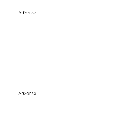
AdSense
AdSense