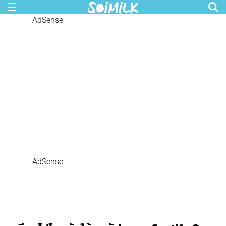
AdSense
AdSense