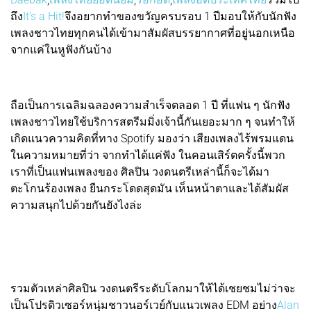
ถึง
It’s a Hit!
จึงอยากทำของขวัญครบรอบ 1 ปีมอบให้กับนักฟัง
เพลงชาวไทยทุกคนได้เข้ามาสัมผัสบรรยากาศที่อยู่นอกเหนือ
จากแค่ในหูฟังกันบ้าง
ถือเป็นการเฉลิมฉลองความสำเร็จตลอด 1 ปี ที่แฟน ๆ นักฟัง
เพลงชาวไทยใช้บริการสตรีมมิ่งเจ้านี้กันเยอะมาก ๆ จนทำให้
เกิดแนวความคิดที่ทาง Spotify มองว่า เสียงเพลงไร้พรมแดน
ในความหมายที่ว่า จากทำได้แค่ฟัง ในคอนเสิร์ตครั้งนี้พวก
เราที่เป็นแฟนเพลงของ ศิลปิน วงดนตรีเหล่านี้ก็จะได้มา
ตะโกนร้องเพลง ยืนกระโดดสุดมัน เห็นหน้าตาและได้สัมผัส
ความสนุกไปด้วยกันยังไงล่ะ
รวมตัวเหล่าศิลปิน วงดนตรีระดับโลกมาให้ได้เชยชมไม่ว่าจะ
เป็นโปรดิวเซอร์หนุ่มชาวนอร์เวย์กับแนวเพลง EDM อย่าง
Alan