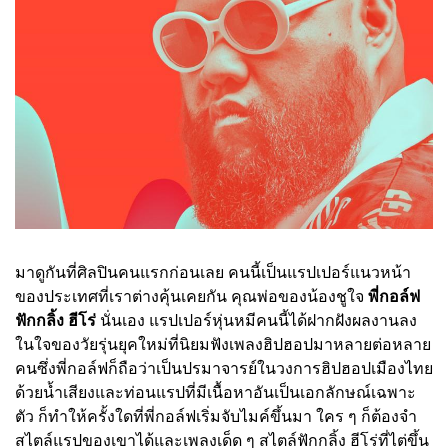
มาดูกันที่ศิลปินคนแรกก่อนเลย คนนี้เป็นแรปเปอร์แนวหน้า
ของประเทศที่เราต่างคุ้นเคยกัน คุณพ่อของน้องชูใจ
พี่กอล์ฟ
ฟักกลิ้ง ฮีโร่
นั่นเอง แรปเปอร์หุ่นหมีคนนี้ได้ฝากฝังผลงานลง
ในใจของวัยรุ่นยุคใหม่ที่นิยมฟังเพลงฮิปฮอปมาหลายต่อหลาย
คนซึ่งพี่กอล์ฟก็ถือว่าเป็นปรมาจารย์ในวงการฮิปฮอปเมืองไทย
ด้วยน้ำเสียงและท่อนแรปที่มีเนื้อหาอันเป็นเอกลักษณ์เฉพาะ
ตัว ก็ทำให้ครั้งใดที่พี่กอล์ฟเริ่มจับไมค์ขึ้นมา ใคร ๆ ก็ต้องจำ
สไตล์แรปของเขาได้และเพลงเด็ด ๆ สไตล์ฟักกลิ้ง ฮีโร่ที่ไต่ขึ้น