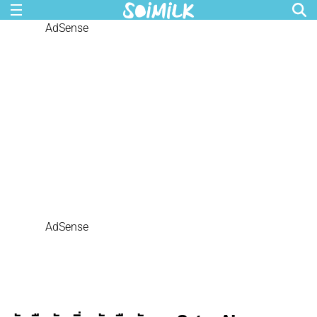
AdSense
AdSense